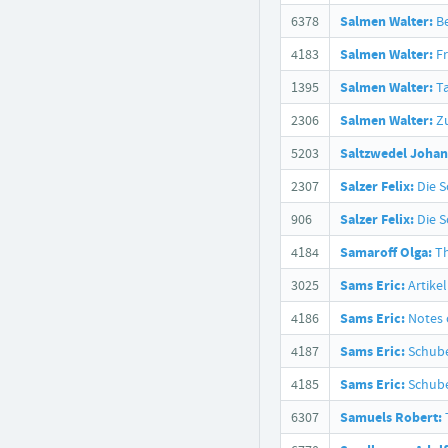
6378
Salmen Walter:
Be
4183
Salmen Walter:
Fr
1395
Salmen Walter:
Ta
2306
Salmen Walter:
Zu
5203
Saltzwedel Johan
2307
Salzer Felix:
Die S
906
Salzer Felix:
Die S
4184
Samaroff Olga:
Th
3025
Sams Eric:
Artikel
4186
Sams Eric:
Notes o
4187
Sams Eric:
Schube
4185
Sams Eric:
Schube
6307
Samuels Robert: