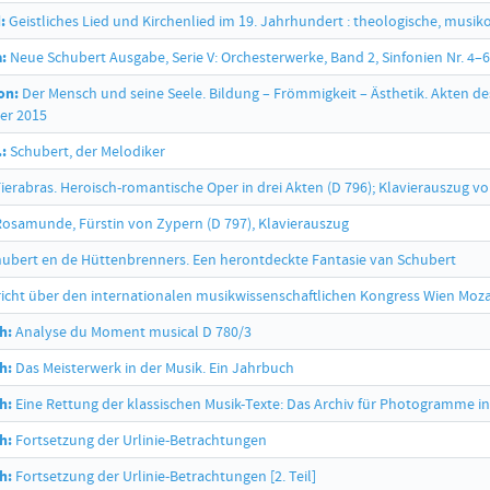
:
Geistliches Lied und Kirchenlied im 19. Jahrhundert : theologische, musik
:
Neue Schubert Ausgabe, Serie V: Orchesterwerke, Band 2, Sinfonien Nr. 4–6,
on:
Der Mensch und seine Seele. Bildung – Frömmigkeit – Ästhetik. Akten de
er 2015
:
Schubert, der Melodiker
ierabras. Heroisch-romantische Oper in drei Akten (D 796); Klavierauszug vo
osamunde, Fürstin von Zypern (D 797), Klavierauszug
ubert en de Hüttenbrenners. Een herontdeckte Fantasie van Schubert
icht über den internationalen musikwissenschaftlichen Kongress Wien Mozart
h:
Analyse du Moment musical D 780/3
h:
Das Meisterwerk in der Musik. Ein Jahrbuch
h:
Eine Rettung der klassischen Musik-Texte: Das Archiv für Photogramme in
h:
Fortsetzung der Urlinie-Betrachtungen
h:
Fortsetzung der Urlinie-Betrachtungen [2. Teil]