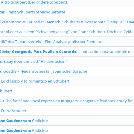
Altro Schubert (Der andere Schubert)
in:
Franz Schuberts Streichquartette
ik:
Komponist - Künstler - Mensch. Schuberts Klaviersonate "Reliquie" D 84
lstablieder aus dem "Schwanengesang" von Franz Schubert. Doch ein Zyklus
tik" des Theaterzettels – Eine Analyse grafischer Elemente
Olivier Georges du Parc Poullain Comte de:
L´éducation instrumentale de 
o:
Essay über das Lied "Heidenröslein"
o:
Goethe – Heidenröslein [in japanischer Sprache]
Lo classico y lo romantico en Schubert
hubert
G.:
The facial and vocal expression in singers: a cognitive feedback study f
Franz Schubert
ann Gaudenz von:
Gedichte
ann Gaudenz von:
Gedichte