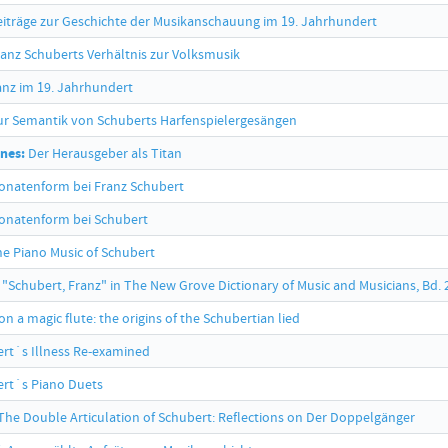
iträge zur Geschichte der Musikanschauung im 19. Jahrhundert
anz Schuberts Verhältnis zur Volksmusik
nz im 19. Jahrhundert
r Semantik von Schuberts Harfenspielergesängen
nes:
Der Herausgeber als Titan
onatenform bei Franz Schubert
onatenform bei Schubert
e Piano Music of Schubert
 "Schubert, Franz" in The New Grove Dictionary of Music and Musicians, Bd. 
n a magic flute: the origins of the Schubertian lied
rt´s Illness Re-examined
rt´s Piano Duets
The Double Articulation of Schubert: Reflections on Der Doppelgänger