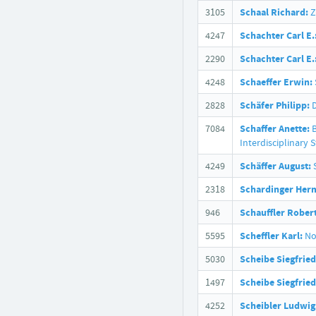
3105
Schaal Richard:
Z
4247
Schachter Carl E.
2290
Schachter Carl E.
4248
Schaeffer Erwin:
2828
Schäfer Philipp:
D
7084
Schaffer Anette:
B
Interdisciplinary
4249
Schäffer August:
S
2318
Schardinger Her
946
Schauffler Rober
5595
Scheffler Karl:
No
5030
Scheibe Siegfried
1497
Scheibe Siegfried
4252
Scheibler Ludwig