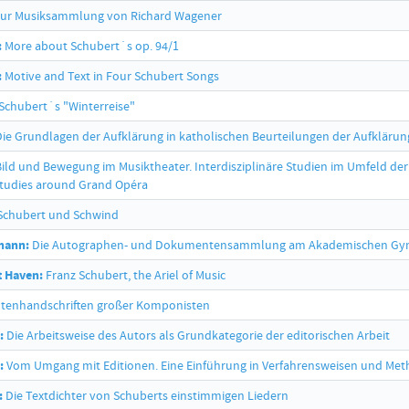
ur Musiksammlung von Richard Wagener
:
More about Schubert´s op. 94/1
:
Motive and Text in Four Schubert Songs
Schubert´s "Winterreise"
ie Grundlagen der Aufklärung in katholischen Beurteilungen der Aufklärun
ild und Bewegung im Musiktheater. Interdisziplinäre Studien im Umfeld de
 Studies around Grand Opéra
chubert und Schwind
mann:
Die Autographen- und Dokumentensammlung am Akademischen Gymnasiu
t Haven:
Franz Schubert, the Ariel of Music
tenhandschriften großer Komponisten
:
Die Arbeitsweise des Autors als Grundkategorie der editorischen Arbeit
:
Vom Umgang mit Editionen. Eine Einführung in Verfahrensweisen und Met
:
Die Textdichter von Schuberts einstimmigen Liedern