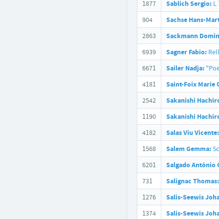
1877
Sablich Sergio:
L´
904
Sachse Hans-Mart
2863
Sackmann Domin
6939
Sagner Fabio:
Rel
6671
Sailer Nadja:
"Poe
4181
Saint-Foix Marie 
2542
Sakanishi Hachir
1190
Sakanishi Hachir
4182
Salas Viu Vicente:
1568
Salem Gemma:
Sc
6201
Salgado António 
731
Salignac Thomas:
1276
Salis-Seewis Joh
1374
Salis-Seewis Joh