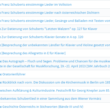
:
Franz Schuberts einstimmige Lieder im Volkston
:
Franz Schuberts einstimmige Lieder nach österreichischen Dichtern
:
Franz Schuberts einstimmige Lieder, Gesänge und Balladen mit Texten von 
:
Zur Datierung von Schuberts "Letzten Walzern" op. 127 für Klaver
:
Zur Datierung von Schuberts Klavier-Sonate in A op. 120
:
[Besprechung der unbekannten Ländler für Klavier und Violine gesetzt vo
:
[Besprechung des Allegretto in E für Klavier]
h:
Das Autograph – Fluch und Segen. Probleme und Chancen für die musikwis
e in der Gesellschaft für Musikforschung, 19.–21. April 2013 [SIM Jahrbuch 
h:
Oratorienführer
h:
Rückblick nach vorn. Die Diskussion um die Kirchenmusik in Berlin um 18
wischen Aufklärung & Kulturindustrie. Festschrift für Georg Knepler zum 85.
nbekanntes Schubertlied in einer Sammlung aus dem Wiener Vormärz
h:
Geschichte Österreichs in Stichworten (Bände III und IV)