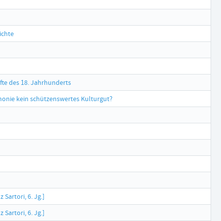
ichte
te des 18. Jahrhunderts
honie kein schützenswertes Kulturgut?
artori, 6. Jg.]
artori, 6. Jg.]