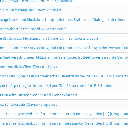
:
Ausgewählte Aufsätze zur Musikgeschichte
:
J. R. Zumsteeg und Franz Schubert
gang:
Musik und Musikforschung. Johannes Brahms im Dialog mit der Gesch
e:
Schubert´s fate-motif in "Winterreise"
e:
Studien zur Musikalischen Semantik in Schuberts Liedern
an:
Einkommensentwicklung und Einkommensverteilung in der zweiten Hälf
g:
Seid verschlungen. Millionen für eine Kopie: Ist Beethovens neunte Symp
ermusik in Wien. Einst und jetzt
:
Das Bild Zyperns in der deutschen Belletristik des frühen 19. Jahrhunderts
do:
L´Arpa magica. Intermezzi per "Die Zauberharfe" di F. Schubert
r:
Anselm Hüttenbrenner und Franz Schubert
nz Schubert als Clavierkomponist
lerisches Taschenbuch für Freunde interessanter Gegenden […] [Hrsg. Franz S
lerisches Taschenbuch für Freunde interessanter Gegenden […] [Hrsg. Franz S