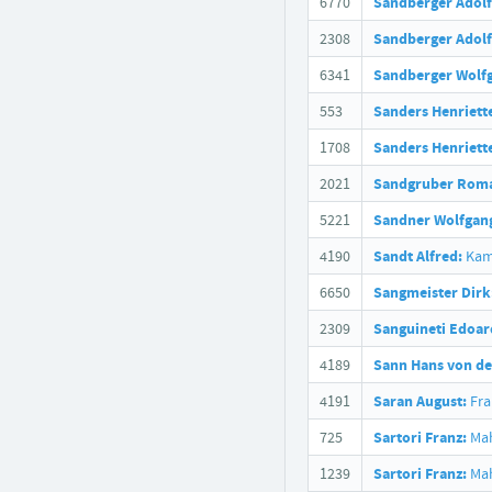
6770
Sandberger Adolf
2308
Sandberger Adolf
6341
Sandberger Wolf
553
Sanders Henriett
1708
Sanders Henriett
2021
Sandgruber Rom
5221
Sandner Wolfgan
4190
Sandt Alfred:
Kamm
6650
Sangmeister Dirk
2309
Sanguineti Edoar
4189
Sann Hans von de
4191
Saran August:
Fra
725
Sartori Franz:
Mah
1239
Sartori Franz:
Mah