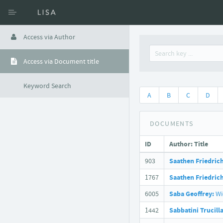
Access via Author
Access via Document title
Keyword Search
A
B
C
D
DOCUMENTS
ID
Author
: Title
903
Saathen Friedrich
1767
Saathen Friedrich
6005
Saba Geoffrey:
Wi
1442
Sabbatini Trucill