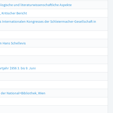
ologische und literaturwissenschaftliche Aspekte
 Kritischer Bericht
s Internationalen Kongresses der Schleiermacher-Gesellschaft in
n Hans Schellevis
jahr 1956 3. bis 9. Juni
 der National=Bibliothek, Wien