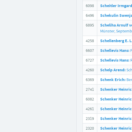
6098
Scheitler Irmgard
6496
Schekulin Swenja
6895
Scheliha Arnulf v
Münster, Septemb
4258
Schellenberg E. L.
6607
Schellevis Hans:
F
6727
Schellevis Hans:
R
4260
Schelp Arend:
Sch
6369
Schenk Erich:
Ber
2741
Schenker Heinric
6082
Schenker Heinric
4261
Schenker Heinric
2319
Schenker Heinric
2320
Schenker Heinric