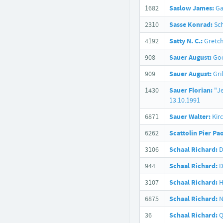
1682
Saslow James:
Ga
2310
Sasse Konrad:
Sch
4192
Satty N. C.:
Gretch
908
Sauer August:
Goe
909
Sauer August:
Gri
1430
Sauer Florian:
"Je
13.10.1991
6871
Sauer Walter:
Kir
6262
Scattolin Pier Pao
3106
Schaal Richard:
D
944
Schaal Richard:
D
3107
Schaal Richard:
H
6875
Schaal Richard:
N
36
Schaal Richard:
Q