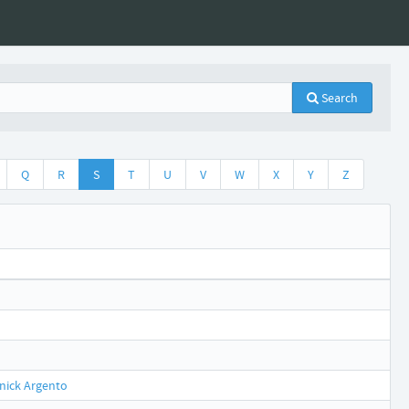
Search
Q
R
S
T
U
V
W
X
Y
Z
nick Argento