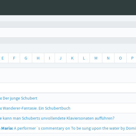
E
F
G
H
I
J
K
L
M
N
O
P
:
Der junge Schubert
:
Wanderer-Fantasie. Ein Schubertbuch
e kann man Schuberts unvollendete Klaviersonaten aufführen?
a Maria:
A performer´s commentary on To be sung upon the water by Domi