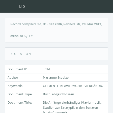
Access via Author
Record compiled:
So, 31. Dez 2006
, Revised:
Mi, 29. Mär 2017,
Access via Document title
09:56:56
by: EC
Keyword Search
→ CITATION
Document ID:
1034
Author
Marianne Stoelzel
Keywords
CLEMENTI KLAVIERMUSIK VIERHÄNDIG
Document Type:
Buch, abgeschlossen
Document Title:
Die Anfänge vierhändiger Klaviermusik.
Studien zur Satztypik in den Sonaten
Muzio Clementis