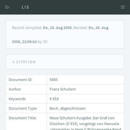
Access via Author
Record compiled:
Do, 28. Aug 2008
, Revised:
Do, 28. Aug
Access via Document title
2008, 12:08:24
by: EC
Keyword Search
→ CITATION
Document ID:
5885
Author
Franz Schubert
Keywords
# 918
Document Type:
Buch, abgeschlossen
Document Title:
Neue Schubert-Ausgabe: Der Graf von
Gleichen (D 918), vorgelegt von Manuela
Jahrmärker (= Serie II Bühnenwerke Band