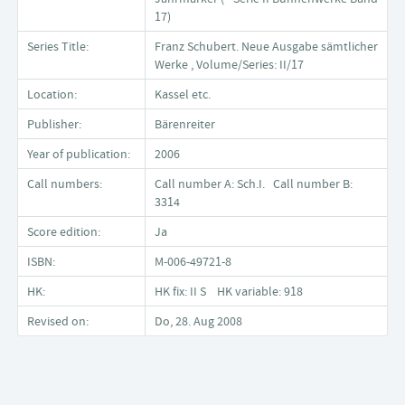
17)
Series Title:
Franz Schubert. Neue Ausgabe sämtlicher
Werke , Volume/Series: II/17
Location:
Kassel etc.
Publisher:
Bärenreiter
Year of publication:
2006
Call numbers:
Call number A: Sch.I. Call number B:
3314
Score edition:
Ja
ISBN:
M-006-49721-8
HK:
HK fix: II S HK variable: 918
Revised on:
Do, 28. Aug 2008