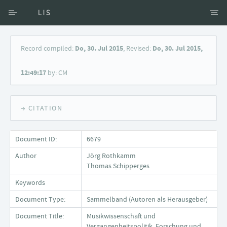
Access via Author
Record compiled:
Do, 30. Jul 2015
, Revised:
Do, 30. Jul 2015,
Access via Document title
12:49:17
by: CM
Keyword Search
→ CITATION
Document ID:
6679
Author
Jörg Rothkamm
Thomas Schipperges
Keywords
Document Type:
Sammelband (Autoren als Herausgeber)
Document Title:
Musikwissenschaft und
Vergangenheitspolitik. Forschung und