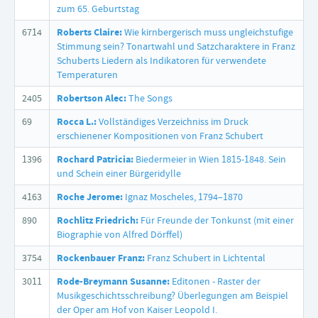
zum 65. Geburtstag
6714
Roberts Claire:
Wie kirnbergerisch muss ungleichstufige
Stimmung sein? Tonartwahl und Satzcharaktere in Franz
Schuberts Liedern als Indikatoren für verwendete
Temperaturen
2405
Robertson Alec:
The Songs
69
Rocca L.:
Vollständiges Verzeichniss im Druck
erschienener Kompositionen von Franz Schubert
1396
Rochard Patricia:
Biedermeier in Wien 1815-1848. Sein
und Schein einer Bürgeridylle
4163
Roche Jerome:
Ignaz Moscheles, 1794–1870
890
Rochlitz Friedrich:
Für Freunde der Tonkunst (mit einer
Biographie von Alfred Dörffel)
3754
Rockenbauer Franz:
Franz Schubert in Lichtental
3011
Rode-Breymann Susanne:
Editonen - Raster der
Musikgeschichtsschreibung? Überlegungen am Beispiel
der Oper am Hof von Kaiser Leopold I.