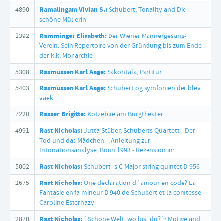
4890
Ramalingam Vivian S.:
Schubert, Tonality and Die
schöne Müllerin
1392
Ramminger Elisabeth:
Der Wiener Männergesang-
Verein. Sein Repertoire von der Gründung bis zum Ende
der k.k. Monarchie
5308
Rasmussen Karl Aage:
Sakontala, Partitur
5403
Rasmussen Karl Aage:
Schubert og symfonien der blev
vaek
7220
Rasser Brigitte:
Kotzebue am Burgtheater
4991
Rast Nicholas:
Jutta Stüber, Schuberts Quartett ´Der
Tod und das Mädchen´: Anleitung zur
Intonationsanalyse, Bonn 1993 - Rezension in:
5002
Rast Nicholas:
Schubert´s C Major string quintet D 956
2675
Rast Nicholas:
Une declaration d´amour en code? La
Fantasie en fa mineur D 940 de Schubert et la comtesse
Caroline Esterhazy
2870
Rast Nicholas:
´Schöne Welt, wo bist du?´: Motive and