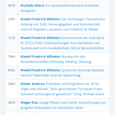
5076
Ricklefs Ulfert:
Zur Systematik historisch-kritischer
Ausgaben
1397
Riedel Friedrich Wilhelm:
Der Göttweiger Thematische
Katalog von 1830. Herausgegeben und kommentiert
und mit Registern versehen von Friedrich W. Riedel
7170
Riedel Friedrich Wilhelm:
Kirchenmusik am Hofe Karls
VI. (1711-1740). Untersuchungen zum Verhältnis von
Zeremoniell und musikalischem Stil im Barockzeitalter
7064
Riedel Friedrich Wilhelm:
Musikarchiv des
Benediktinerstiftes Göttweig. Katalog. [Auszug]
6362
Riedel Friedrich Wilhelm:
Symbolae Historiae Musicae.
Helmut Federhofer zum 60. Geburtstag
1963
Rieder Ambros:
Präludien und Fughetten op. 82 für
Orgel oder Klavier, "dem geschätzten Tonsetzer Franz
Schubert achtungsvoll gewidmet" (Hrsg. Michael Kube)
4878
Rieger Eva:
Junge Pfauen und Cellini. Anmerkungen zur
jüngsten Diskussion um Schuberts Leben