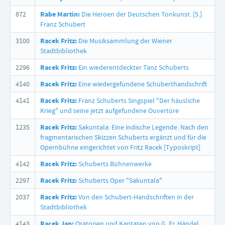
872
Rabe Martin:
Die Heroen der Deutschen Tonkunst. [5.]
Franz Schubert
3100
Racek Fritz:
Die Musiksammlung der Wiener
Stadtbibliothek
2296
Racek Fritz:
Ein wiederentdeckter Tanz Schuberts
4140
Racek Fritz:
Eine wiedergefundene Schuberthandschrift
4141
Racek Fritz:
Franz Schuberts Singspiel "Der häusliche
Krieg" und seine jetzt aufgefundene Ouvertüre
1235
Racek Fritz:
Sakuntala: Eine indische Legende. Nach den
fragmentarischen Skizzen Schuberts ergänzt und für die
Opernbühne eingerichtet von Fritz Racek [Typoskript]
4142
Racek Fritz:
Schuberts Bühnenwerke
2297
Racek Fritz:
Schuberts Oper "Sakuntala"
2037
Racek Fritz:
Von den Schubert-Handschriften in der
Stadtbibliothek
4143
Racek Jan:
Oratorien und Kantaten von G. Fr. Händel