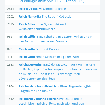
Forschungsinstitute vom 19.–20. Oktober 1978]
2844
Reiber Joachim:
Schuberts Briefe
3101
Reich Nancy B.:
The Rudorff Collection
7215
Reich Silke:
Über Systematik und
Werkverzeichnisnummern
988
Reich Willi:
Franz Schubert im eigenen Wirken und in
den Betrachtungen seiner Freunde
876
Reich Willi:
Schubert-Brevier
4147
Reich Willi:
Simon Sechter im eigenen Wort
1383
Reicha Antonin:
Traité de haute composition musicale
(II: Buch V, Kap.5: Sur les coupes ou cadres des morceaux
de musique qui sont les plus avantageux au
développement des idées
1974
Reichardt Johann Friedrich:
Ritter Toggenburg [für
Singstimme und Klavier]
1542
Reichardt Johann Friedrich:
Vertraute Briefe
geschrieben auf einer Reise nach Wien und den