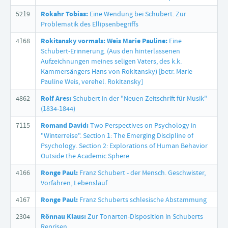
5219
Rokahr Tobias:
Eine Wendung bei Schubert. Zur
Problematik des Ellipsenbegriffs
4168
Rokitansky vormals: Weis Marie Pauline:
Eine
Schubert-Erinnerung. (Aus den hinterlassenen
Aufzeichnungen meines seligen Vaters, des k.k.
Kammersängers Hans von Rokitansky) [betr. Marie
Pauline Weis, verehel. Rokitansky]
4862
Rolf Ares:
Schubert in der "Neuen Zeitschrift für Musik"
(1834-1844)
7115
Romand David:
Two Perspectives on Psychology in
"Winterreise". Section 1: The Emerging Discipline of
Psychology. Section 2: Explorations of Human Behavior
Outside the Academic Sphere
4166
Ronge Paul:
Franz Schubert - der Mensch. Geschwister,
Vorfahren, Lebenslauf
4167
Ronge Paul:
Franz Schuberts schlesische Abstammung
2304
Rönnau Klaus:
Zur Tonarten-Disposition in Schuberts
Reprisen