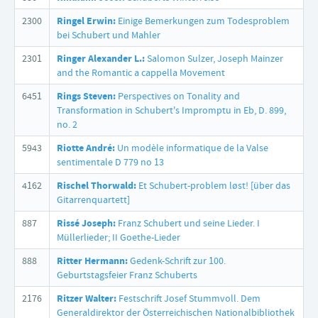
2300
Ringel Erwin:
Einige Bemerkungen zum Todesproblem
bei Schubert und Mahler
2301
Ringer Alexander L.:
Salomon Sulzer, Joseph Mainzer
and the Romantic a cappella Movement
6451
Rings Steven:
Perspectives on Tonality and
Transformation in Schubert's Impromptu in Eb, D. 899,
no. 2
5943
Riotte André:
Un modèle informatique de la Valse
sentimentale D 779 no 13
4162
Rischel Thorwald:
Et Schubert-problem løst! [über das
Gitarrenquartett]
887
Rissé Joseph:
Franz Schubert und seine Lieder. I
Müllerlieder; II Goethe-Lieder
888
Ritter Hermann:
Gedenk-Schrift zur 100.
Geburtstagsfeier Franz Schuberts
2176
Ritzer Walter:
Festschrift Josef Stummvoll. Dem
Generaldirektor der Österreichischen Nationalbibliothek