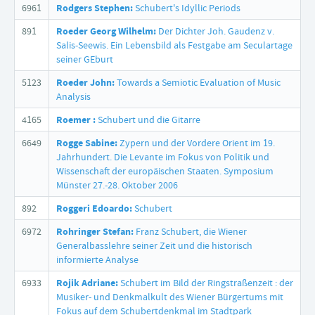
6961
Rodgers Stephen:
Schubert's Idyllic Periods
891
Roeder Georg Wilhelm:
Der Dichter Joh. Gaudenz v.
Salis-Seewis. Ein Lebensbild als Festgabe am Seculartage
seiner GEburt
5123
Roeder John:
Towards a Semiotic Evaluation of Music
Analysis
4165
Roemer :
Schubert und die Gitarre
6649
Rogge Sabine:
Zypern und der Vordere Orient im 19.
Jahrhundert. Die Levante im Fokus von Politik und
Wissenschaft der europäischen Staaten. Symposium
Münster 27.-28. Oktober 2006
892
Roggeri Edoardo:
Schubert
6972
Rohringer Stefan:
Franz Schubert, die Wiener
Generalbasslehre seiner Zeit und die historisch
informierte Analyse
6933
Rojik Adriane:
Schubert im Bild der Ringstraßenzeit : der
Musiker- und Denkmalkult des Wiener Bürgertums mit
Fokus auf dem Schubertdenkmal im Stadtpark