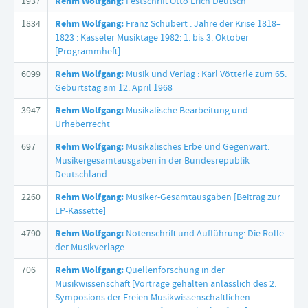
1937
Rehm Wolfgang:
Festschrift Otto Erich Deutsch
1834
Rehm Wolfgang:
Franz Schubert : Jahre der Krise 1818–
1823 : Kasseler Musiktage 1982: 1. bis 3. Oktober
[Programmheft]
6099
Rehm Wolfgang:
Musik und Verlag : Karl Vötterle zum 65.
Geburtstag am 12. April 1968
3947
Rehm Wolfgang:
Musikalische Bearbeitung und
Urheberrecht
697
Rehm Wolfgang:
Musikalisches Erbe und Gegenwart.
Musikergesamtausgaben in der Bundesrepublik
Deutschland
2260
Rehm Wolfgang:
Musiker-Gesamtausgaben [Beitrag zur
LP-Kassette]
4790
Rehm Wolfgang:
Notenschrift und Aufführung: Die Rolle
der Musikverlage
706
Rehm Wolfgang:
Quellenforschung in der
Musikwissenschaft [Vorträge gehalten anlässlich des 2.
Symposions der Freien Musikwissenschaftlichen