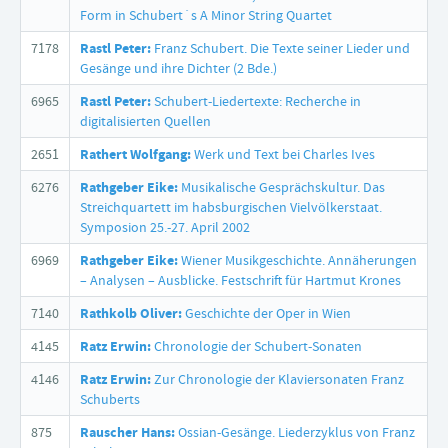
Form in Schubert´s A Minor String Quartet
7178
Rastl Peter:
Franz Schubert. Die Texte seiner Lieder und
Gesänge und ihre Dichter (2 Bde.)
6965
Rastl Peter:
Schubert-Liedertexte: Recherche in
digitalisierten Quellen
2651
Rathert Wolfgang:
Werk und Text bei Charles Ives
6276
Rathgeber Eike:
Musikalische Gesprächskultur. Das
Streichquartett im habsburgischen Vielvölkerstaat.
Symposion 25.-27. April 2002
6969
Rathgeber Eike:
Wiener Musikgeschichte. Annäherungen
– Analysen – Ausblicke. Festschrift für Hartmut Krones
7140
Rathkolb Oliver:
Geschichte der Oper in Wien
4145
Ratz Erwin:
Chronologie der Schubert-Sonaten
4146
Ratz Erwin:
Zur Chronologie der Klaviersonaten Franz
Schuberts
875
Rauscher Hans:
Ossian-Gesänge. Liederzyklus von Franz