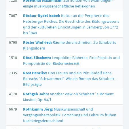
7128
Rosenthal Maximilian:
Zur Edition von Widmungen -
einige musikwissenschaftliche Reflexionen
7067
Röskau-Rydel Isabel:
Kultur an der Peripherie des
Habsburger Reiches. Die Geschichte des Bildungswesens
und der kulturellen Einrichtungen in Lemberg von 1772
bis 1848
6790
Rösler Winfried:
Räume durchschreiten. Zu Schuberts
Klangbildern
1518
Rössl Elisabeth:
Leopoldine Blahetka. Eine Pianistin und
Komponistin der Biedermeierzeit
7335
Rost Henrike:
Drei Frauen und ein Pilz: Rudolf Hans
Bartschs "Schwammerl". Wie ein Roman das Schubert-
Bild prägte
4170
Rothgeb John:
Another View on Schubert´s Moment
Musical, Op. 94/1
6679
Rothkamm Jörg:
Musikwissenschaft und
Vergangenheitspolitik. Forschung und Lehre im frühen
Nachkriegsdeutschland