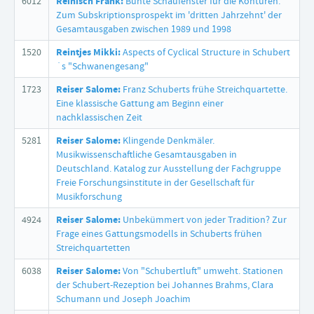
6012
Reinisch Frank:
Bunte Schaufenster für die Konturen.
Zum Subskriptionsprospekt im 'dritten Jahrzehnt' der
Gesamtausgaben zwischen 1989 und 1998
1520
Reintjes Mikki:
Aspects of Cyclical Structure in Schubert
´s "Schwanengesang"
1723
Reiser Salome:
Franz Schuberts frühe Streichquartette.
Eine klassische Gattung am Beginn einer
nachklassischen Zeit
5281
Reiser Salome:
Klingende Denkmäler.
Musikwissenschaftliche Gesamtausgaben in
Deutschland. Katalog zur Ausstellung der Fachgruppe
Freie Forschungsinstitute in der Gesellschaft für
Musikforschung
4924
Reiser Salome:
Unbekümmert von jeder Tradition? Zur
Frage eines Gattungsmodells in Schuberts frühen
Streichquartetten
6038
Reiser Salome:
Von "Schubertluft" umweht. Stationen
der Schubert-Rezeption bei Johannes Brahms, Clara
Schumann und Joseph Joachim