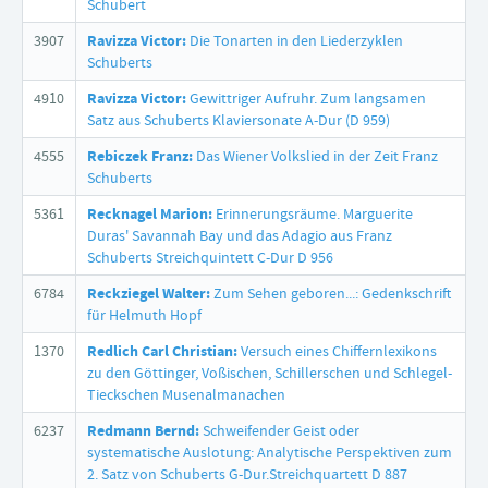
Schubert
3907
Ravizza Victor:
Die Tonarten in den Liederzyklen
Schuberts
4910
Ravizza Victor:
Gewittriger Aufruhr. Zum langsamen
Satz aus Schuberts Klaviersonate A-Dur (D 959)
4555
Rebiczek Franz:
Das Wiener Volkslied in der Zeit Franz
Schuberts
5361
Recknagel Marion:
Erinnerungsräume. Marguerite
Duras' Savannah Bay und das Adagio aus Franz
Schuberts Streichquintett C-Dur D 956
6784
Reckziegel Walter:
Zum Sehen geboren...: Gedenkschrift
für Helmuth Hopf
1370
Redlich Carl Christian:
Versuch eines Chiffernlexikons
zu den Göttinger, Voßischen, Schillerschen und Schlegel-
Tieckschen Musenalmanachen
6237
Redmann Bernd:
Schweifender Geist oder
systematische Auslotung: Analytische Perspektiven zum
2. Satz von Schuberts G-Dur.Streichquartett D 887