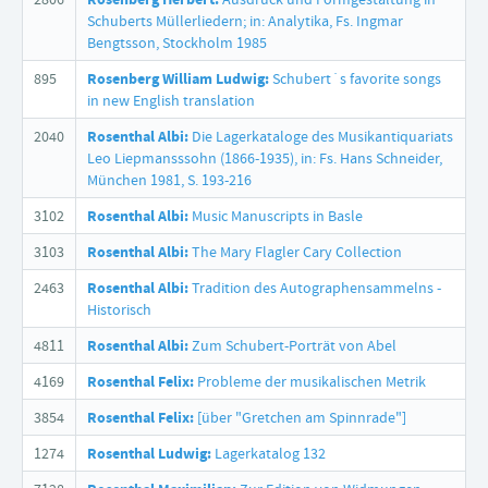
Schuberts Müllerliedern; in: Analytika, Fs. Ingmar
Bengtsson, Stockholm 1985
895
Rosenberg William Ludwig:
Schubert´s favorite songs
in new English translation
2040
Rosenthal Albi:
Die Lagerkataloge des Musikantiquariats
Leo Liepmansssohn (1866-1935), in: Fs. Hans Schneider,
München 1981, S. 193-216
3102
Rosenthal Albi:
Music Manuscripts in Basle
3103
Rosenthal Albi:
The Mary Flagler Cary Collection
2463
Rosenthal Albi:
Tradition des Autographensammelns -
Historisch
4811
Rosenthal Albi:
Zum Schubert-Porträt von Abel
4169
Rosenthal Felix:
Probleme der musikalischen Metrik
3854
Rosenthal Felix:
[über "Gretchen am Spinnrade"]
1274
Rosenthal Ludwig:
Lagerkatalog 132