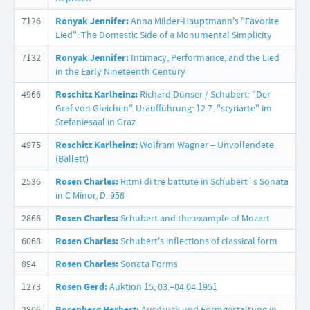
7126
Ronyak Jennifer:
Anna Milder-Hauptmann's "Favorite
Lied": The Domestic Side of a Monumental Simplicity
7132
Ronyak Jennifer:
Intimacy, Performance, and the Lied
in the Early Nineteenth Century
4966
Roschitz Karlheinz:
Richard Dünser / Schubert: "Der
Graf von Gleichen". Uraufführung: 12.7. "styriarte" im
Stefaniesaal in Graz
4975
Roschitz Karlheinz:
Wolfram Wagner – Unvollendete
(Ballett)
2536
Rosen Charles:
Ritmi di tre battute in Schubert´s Sonata
in C Minor, D. 958
2866
Rosen Charles:
Schubert and the example of Mozart
6068
Rosen Charles:
Schubert's inflections of classical form
894
Rosen Charles:
Sonata Forms
1273
Rosen Gerd:
Auktion 15, 03.–04.04.1951
2806
Rosenberg Herbert:
Ausdruck und Formgestaltung in