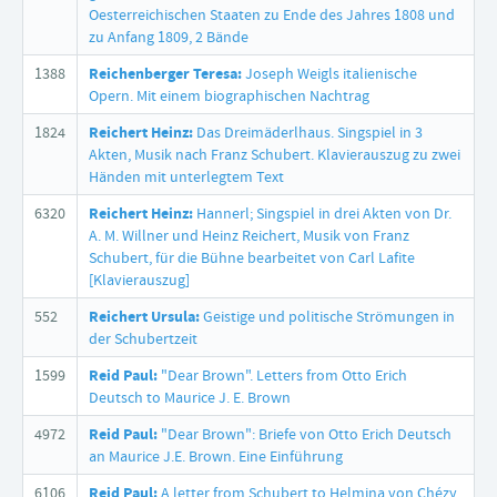
Oesterreichischen Staaten zu Ende des Jahres 1808 und
zu Anfang 1809, 2 Bände
1388
Reichenberger Teresa:
Joseph Weigls italienische
Opern. Mit einem biographischen Nachtrag
1824
Reichert Heinz:
Das Dreimäderlhaus. Singspiel in 3
Akten, Musik nach Franz Schubert. Klavierauszug zu zwei
Händen mit unterlegtem Text
6320
Reichert Heinz:
Hannerl; Singspiel in drei Akten von Dr.
A. M. Willner und Heinz Reichert, Musik von Franz
Schubert, für die Bühne bearbeitet von Carl Lafite
[Klavierauszug]
552
Reichert Ursula:
Geistige und politische Strömungen in
der Schubertzeit
1599
Reid Paul:
"Dear Brown". Letters from Otto Erich
Deutsch to Maurice J. E. Brown
4972
Reid Paul:
"Dear Brown": Briefe von Otto Erich Deutsch
an Maurice J.E. Brown. Eine Einführung
6106
Reid Paul:
A letter from Schubert to Helmina von Chézy