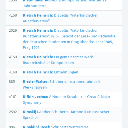
1656
Riethmüller Albrecht:
Komponistenbriefe des 19.
Jahrhunderts
4158
Rietsch Heinrich:
Diabellis "Vaterländischer
Künstlerverein"
2029
Rietsch Heinrich:
Diabellis "Vaterländischer
Künstlerverein", in: 57. Bericht der Lese- und Redehalle
der deutschen Studenten in Prag über das Jahr 1905,
Prag 1906
4159
Rietsch Heinrich:
Ein gemeinsames Werk
österreichischer Komponisten
4160
Rietsch Heinrich:
Entlehnungen
885
Riezler Walter:
Schuberts Instrumentalmusik.
Werkanalysen
4161
Rifkin Joshua:
A Note on Schubert´s Great C-Major
Symphony
2592
Rimskij L.:
Über Schuberts Harmonik (in russischer
Sprache)
886
Rinaldini Josef:
Schuberts Winterreise