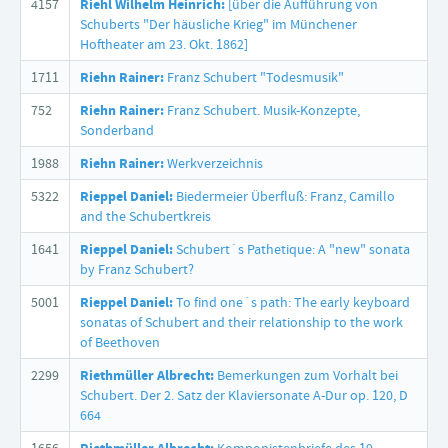
4157
Riehl Wilhelm Heinrich:
[über die Aufführung von
Schuberts "Der häusliche Krieg" im Münchener
Hoftheater am 23. Okt. 1862]
1711
Riehn Rainer:
Franz Schubert "Todesmusik"
752
Riehn Rainer:
Franz Schubert. Musik-Konzepte,
Sonderband
1988
Riehn Rainer:
Werkverzeichnis
5322
Rieppel Daniel:
Biedermeier Überfluß: Franz, Camillo
and the Schubertkreis
1641
Rieppel Daniel:
Schubert´s Pathetique: A "new" sonata
by Franz Schubert?
5001
Rieppel Daniel:
To find one´s path: The early keyboard
sonatas of Schubert and their relationship to the work
of Beethoven
2299
Riethmüller Albrecht:
Bemerkungen zum Vorhalt bei
Schubert. Der 2. Satz der Klaviersonate A-Dur op. 120, D
664