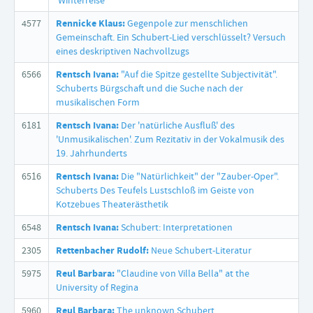
'Winterreise'
4577
Rennicke Klaus:
Gegenpole zur menschlichen
Gemeinschaft. Ein Schubert-Lied verschlüsselt? Versuch
eines deskriptiven Nachvollzugs
6566
Rentsch Ivana:
"Auf die Spitze gestellte Subjectivität".
Schuberts Bürgschaft und die Suche nach der
musikalischen Form
6181
Rentsch Ivana:
Der 'natürliche Ausfluß' des
'Unmusikalischen'. Zum Rezitativ in der Vokalmusik des
19. Jahrhunderts
6516
Rentsch Ivana:
Die "Natürlichkeit" der "Zauber-Oper".
Schuberts Des Teufels Lustschloß im Geiste von
Kotzebues Theaterästhetik
6548
Rentsch Ivana:
Schubert: Interpretationen
2305
Rettenbacher Rudolf:
Neue Schubert-Literatur
5975
Reul Barbara:
"Claudine von Villa Bella" at the
University of Regina
5960
Reul Barbara:
The unknown Schubert