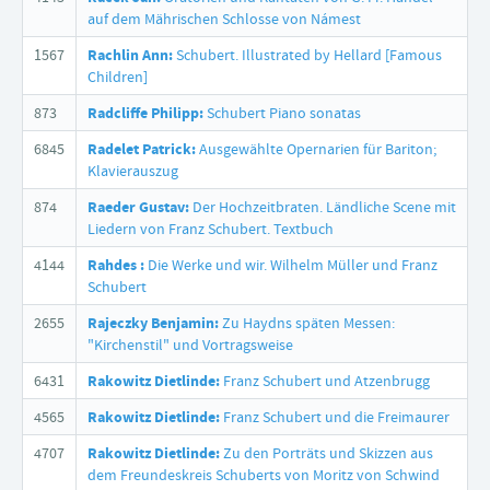
auf dem Mährischen Schlosse von Námest
1567
Rachlin Ann:
Schubert. Illustrated by Hellard [Famous
Children]
873
Radcliffe Philipp:
Schubert Piano sonatas
6845
Radelet Patrick:
Ausgewählte Opernarien für Bariton;
Klavierauszug
874
Raeder Gustav:
Der Hochzeitbraten. Ländliche Scene mit
Liedern von Franz Schubert. Textbuch
4144
Rahdes :
Die Werke und wir. Wilhelm Müller und Franz
Schubert
2655
Rajeczky Benjamin:
Zu Haydns späten Messen:
"Kirchenstil" und Vortragsweise
6431
Rakowitz Dietlinde:
Franz Schubert und Atzenbrugg
4565
Rakowitz Dietlinde:
Franz Schubert und die Freimaurer
4707
Rakowitz Dietlinde:
Zu den Porträts und Skizzen aus
dem Freundeskreis Schuberts von Moritz von Schwind