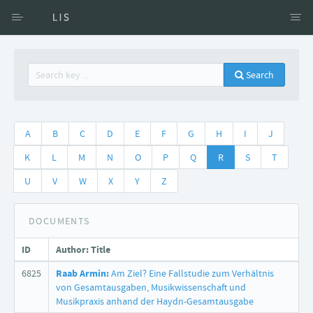
Access via Author
Search
Access via Document title
Keyword Search
A
B
C
D
E
F
G
H
I
J
K
L
M
N
O
P
Q
R
S
T
U
V
W
X
Y
Z
DOCUMENTS
ID
Author
: Title
6825
Raab Armin:
Am Ziel? Eine Fallstudie zum Verhältnis
von Gesamtausgaben, Musikwissenschaft und
Musikpraxis anhand der Haydn-Gesamtausgabe