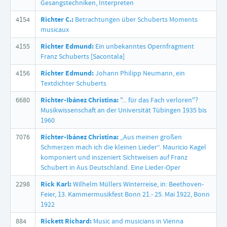
Gesangstechniken, Interpreten
4154
Richter C.:
Betrachtungen über Schuberts Moments
musicaux
4155
Richter Edmund:
Ein unbekanntes Opernfragment
Franz Schuberts [Sacontala]
4156
Richter Edmund:
Johann Philipp Neumann, ein
Textdichter Schuberts
6680
Richter-Ibánez Christina:
"... für das Fach verloren"?
Musikwissenschaft an der Universität Tübingen 1935 bis
1960
7076
Richter-Ibánez Christina:
„Aus meinen großen
Schmerzen mach ich die kleinen Lieder“. Mauricio Kagel
komponiert und inszeniert Sichtweisen auf Franz
Schubert in Aus Deutschland. Eine Lieder-Oper
2298
Rick Karl:
Wilhelm Müllers Winterreise, in: Beethoven-
Feier, 13. Kammermusikfest Bonn 21.- 25. Mai 1922, Bonn
1922
884
Rickett Richard:
Music and musicians in Vienna