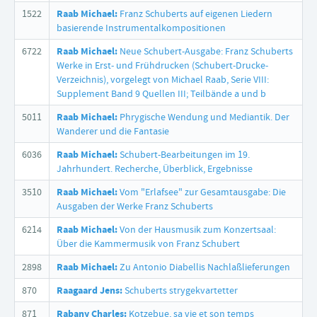
1522
Raab Michael:
Franz Schuberts auf eigenen Liedern
basierende Instrumentalkompositionen
6722
Raab Michael:
Neue Schubert-Ausgabe: Franz Schuberts
Werke in Erst- und Frühdrucken (Schubert-Drucke-
Verzeichnis), vorgelegt von Michael Raab, Serie VIII:
Supplement Band 9 Quellen III; Teilbände a und b
5011
Raab Michael:
Phrygische Wendung und Mediantik. Der
Wanderer und die Fantasie
6036
Raab Michael:
Schubert-Bearbeitungen im 19.
Jahrhundert. Recherche, Überblick, Ergebnisse
3510
Raab Michael:
Vom "Erlafsee" zur Gesamtausgabe: Die
Ausgaben der Werke Franz Schuberts
6214
Raab Michael:
Von der Hausmusik zum Konzertsaal:
Über die Kammermusik von Franz Schubert
2898
Raab Michael:
Zu Antonio Diabellis Nachlaßlieferungen
870
Raagaard Jens:
Schuberts strygekvartetter
871
Rabany Charles:
Kotzebue, sa vie et son temps