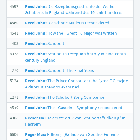
4592
Reed John:
Die Rezeptionsgeschichte der Werke
Schuberts in England während des 19. Jahrhunderts
4560
Reed John:
Die schöne Müllerin reconsidered
4541
Reed John:
How the ´Great´ C Major was Written
1403
Reed John:
Schubert
6078
Reed John:
Schubert's reception history in nineteenth-
century England
1270
Reed John:
Schubert. The Final Years
5124
Reed John:
The Prince Consort ant the "great" C major:
A dubious scenario examined
1271
Reed John:
The Schubert Song Companion
4540
Reed John:
The ´Gastein ´ Symphony reconsidered
4908
Reeser Do:
De eerste druk van Schuberts "Erlkönig" in
Haarlem
6606
Reger Max:
Erlkönig (Ballade von Goethe) Für eine