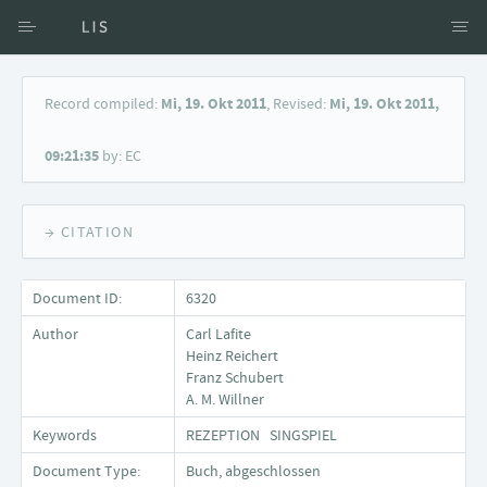
Access via Author
Record compiled:
Mi, 19. Okt 2011
, Revised:
Mi, 19. Okt 2011,
Access via Document title
09:21:35
by: EC
Keyword Search
→ CITATION
Document ID:
6320
Author
Carl Lafite
Heinz Reichert
Franz Schubert
A. M. Willner
Keywords
REZEPTION SINGSPIEL
Document Type:
Buch, abgeschlossen