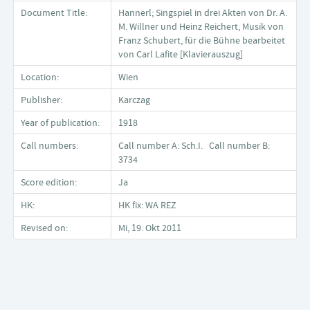
Document Title:
Hannerl; Singspiel in drei Akten von Dr. A.
M. Willner und Heinz Reichert, Musik von
Franz Schubert, für die Bühne bearbeitet
von Carl Lafite [Klavierauszug]
Location:
Wien
Publisher:
Karczag
Year of publication:
1918
Call numbers:
Call number A: Sch.I. Call number B:
3734
Score edition:
Ja
HK:
HK fix: WA REZ
Revised on:
Mi, 19. Okt 2011