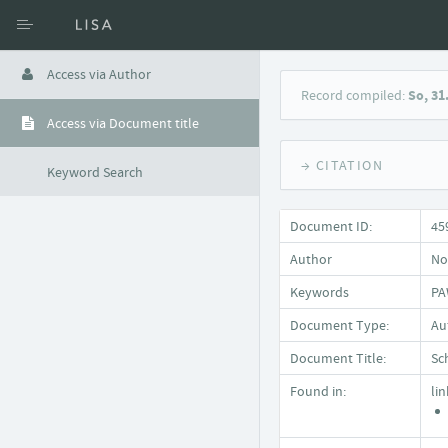
Access via Author
Record compiled:
So, 31
Access via Document title
→ CITATION
Keyword Search
Document ID:
45
Author
No
Keywords
PA
Document Type:
Auf
Document Title:
Sc
Found in:
li