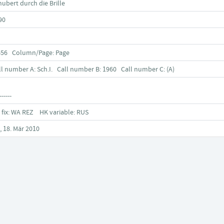
hubert durch die Brille
90
-56 Column/Page: Page
ll number A: Sch.I. Call number B: 1960 Call number C: (A)
------
 fix: WA REZ HK variable: RUS
, 18. Mär 2010