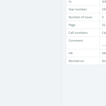
In:
Sc
Year number:
19
Number of Issue:
5
Page:
51
Call numbers:
Ca
Comment:
----
HK:
HK
Revised on:
Do