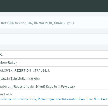
. Dez 2006
, Revised:
Do, 18. Mär 2010, 13:44:17
by: EC
91
rbert Rubey
WLOWSK REZEPTION STRAUSS, J.
satz in Zeitschrift mit (siehe)
hubert im Repertoire der Strauß-Kapelle in Pawlowsk
nked with:
Schubert durch die Brille; Mitteilungen des Internationalen Franz Schubert I