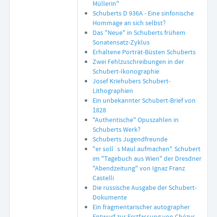
Müllerin"
Schuberts D 936A - Eine sinfonische
Hommage an sich selbst?
Das "Neue" in Schuberts frühem
Sonatensatz-Zyklus
Erhaltene Porträt-Büsten Schuberts
Zwei Fehlzuschreibungen in der
Schubert-Ikonographie
Josef Kriehubers Schubert-
Lithographien
Ein unbekannter Schubert-Brief von
1828
"Authentische" Opuszahlen in
Schuberts Werk?
Schuberts Jugendfreunde
"er soll´s Maul aufmachen". Schubert
im "Tagebuch aus Wien" der Dresdner
"Abendzeitung" von Ignaz Franz
Castelli
Die russische Ausgabe der Schubert-
Dokumente
Ein fragmentarischer autographer
Entwurf zur Erstfassung von Chézys