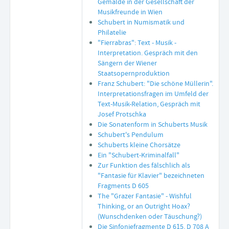
Gemälde in der Gesellschaft der
Musikfreunde in Wien
Schubert in Numismatik und
Philatelie
"Fierrabras": Text - Musik -
Interpretation. Gespräch mit den
Sängern der Wiener
Staatsopernproduktion
Franz Schubert: "Die schöne Müllerin".
Interpretationsfragen im Umfeld der
Text-Musik-Relation, Gespräch mit
Josef Protschka
Die Sonatenform in Schuberts Musik
Schubert's Pendulum
Schuberts kleine Chorsätze
Ein "Schubert-Kriminalfall"
Zur Funktion des fälschlich als
"Fantasie für Klavier" bezeichneten
Fragments D 605
The "Grazer Fantasie" - Wishful
Thinking, or an Outright Hoax?
(Wunschdenken oder Täuschung?)
Die Sinfoniefragmente D 615, D 708 A