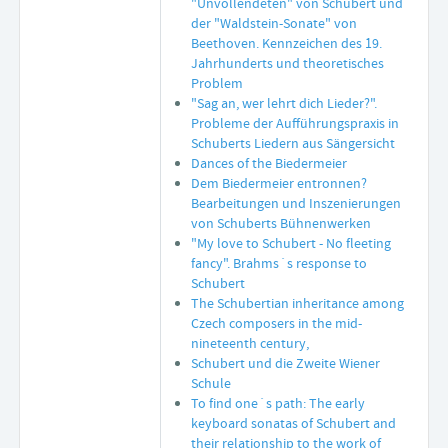
"Unvollendeten" von Schubert und
der "Waldstein-Sonate" von
Beethoven. Kennzeichen des 19.
Jahrhunderts und theoretisches
Problem
"Sag an, wer lehrt dich Lieder?".
Probleme der Aufführungspraxis in
Schuberts Liedern aus Sängersicht
Dances of the Biedermeier
Dem Biedermeier entronnen?
Bearbeitungen und Inszenierungen
von Schuberts Bühnenwerken
"My love to Schubert - No fleeting
fancy". Brahms´s response to
Schubert
The Schubertian inheritance among
Czech composers in the mid-
nineteenth century,
Schubert und die Zweite Wiener
Schule
To find one´s path: The early
keyboard sonatas of Schubert and
their relationship to the work of