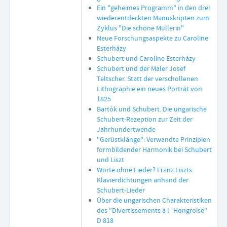
Ein "geheimes Programm" in den drei
wiederentdeckten Manuskripten zum
Zyklus "Die schöne Müllerin"
Neue Forschungsaspekte zu Caroline
Esterházy
Schubert und Caroline Esterházy
Schubert und der Maler Josef
Teltscher. Statt der verschollenen
Lithographie ein neues Porträt von
1825
Bartók und Schubert. Die ungarische
Schubert-Rezeption zur Zeit der
Jahrhundertwende
"Gerüstklänge": Verwandte Prinzipien
formbildender Harmonik bei Schubert
und Liszt
Worte ohne Lieder? Franz Liszts
Klavierdichtungen anhand der
Schubert-Lieder
Über die ungarischen Charakteristiken
des "Divertissements à l´Hongroise"
D 818