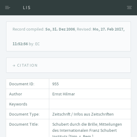
Access via Author
Record compiled:
So, 31. Dez 2006
, Revised:
Mo, 27. Feb 2017,
Access via Document title
11:52:56
by: EC
Keyword Search
→ CITATION
Document ID:
955
Author
Ernst Hilmar
Keywords
Document Type:
Zeitschrift / Infos aus Zeitschriften
Document Title:
Schubert durch die Brille; Mitteilungen
des Internationalen Franz Schubert
Instituts [Sign. s. Bem.]