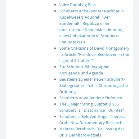
Voice Doubling Bass
Schuberts unbekannter Nachbar in
Kupelwiesers Aquarell "Der
Sündenfall". Replik zu einer
umstrittenen Namensbestimmung
eines Unbekannten in Schuberts
Freundeskreis
Some Criticisms of David Montgomery
´s Article "For Once: Beethoven in the
Light of Schubert?"
Zur Schubert-Bibliographie -
Korrigenda und Agenda
Bausteine zu einer neuen Schubert-
Bibliographie - Teil II: Chronologische
Ordnung
Schuberts unvollendete Sinfonien
The C Major String Quintet D 956:
Schubert´s ´Dissonance´ Quintet?
Schubert´s Beloved Singer Therese
Grob: New Documentary Research
Mehrere Bernhards. Die Lösung des
Dr. J. Bernhard-Rätsels