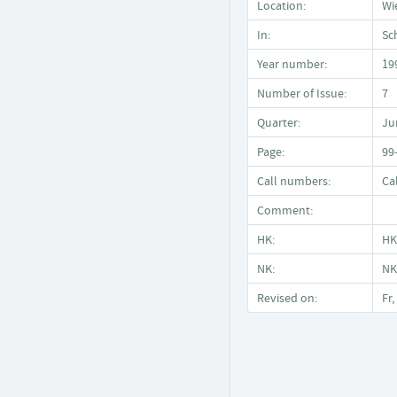
Location:
Wi
In:
Sc
Year number:
19
Number of Issue:
7
Quarter:
Ju
Page:
99
Call numbers:
Ca
Comment:
HK:
HK
NK:
NK
Revised on:
Fr,