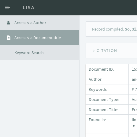
Access via Author
Record compiled:
So, 31
Access via Document title
→ CITATION
Keyword Search
Document ID:
15
Author
an
Keywords
# 
Document Type:
Auf
Document Title:
Fr
Found in:
li