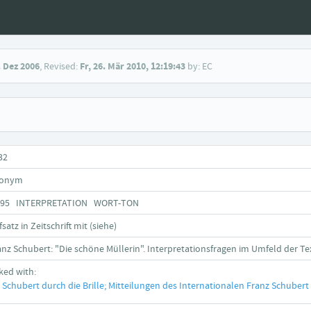
. Dez 2006
, Revised:
Fr, 26. Mär 2010, 12:19:43
by: EC
32
onym
795 INTERPRETATION WORT-TON
satz in Zeitschrift mit (siehe)
anz Schubert: "Die schöne Müllerin". Interpretationsfragen im Umfeld der Te
nked with:
Schubert durch die Brille; Mitteilungen des Internationalen Franz Schubert I