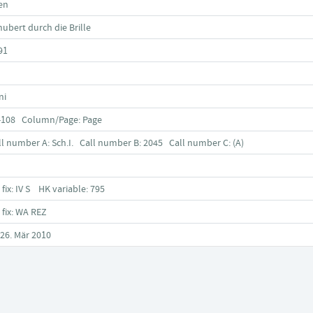
en
hubert durch die Brille
91
ni
-108 Column/Page: Page
ll number A: Sch.I. Call number B: 2045 Call number C: (A)
 fix: IV S HK variable: 795
 fix: WA REZ
 26. Mär 2010