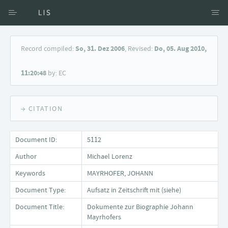
Access via Author
Record compiled:
So, 31. Dez 2006
, Revised:
Do, 05. Aug 2010,
Access via Document title
11:20:48
by: EC
Keyword Search
→ CITATION
Document ID:
5112
Author
Michael Lorenz
Keywords
MAYRHOFER, JOHANN
Document Type:
Aufsatz in Zeitschrift mit (siehe)
Document Title:
Dokumente zur Biographie Johann
Mayrhofers