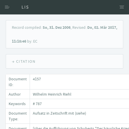
Access via Author
Record compiled:
So, 31. Dez 2006
, Revised:
Do, 02. Mär 2017,
Access via Document title
11:18:46
by: EC
Keyword Search
→ CITATION
Document
4157
ID:
Author
Wilhelm Heinrich Riehl
Keywords
# 787
Document
Aufsatz in Zeitschrift mit (siehe)
Type:
Document
[über die Aufführung von Schuberts "Der häusliche Krie