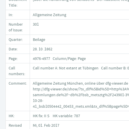
Title:
In:
Allgemeine Zeitung
Number
301
of Issue:
Quarter:
Beilage
Date:
28. 10 .1862
Page:
4976-4977 Column/Page: Page
Call
Call number A: Not extant at Tübingen Call number B:
numbers:
Comment:
Allgemeine Zeitung München, online über dfg-viewer.de 
http://dfg-viewer.de/show/?tx_dlf%5Bid%5D=http%3A%
sammlungen.de%2F~db%2Fbsb_metsztg%2F243901-3%2F
10-28-
41_bsb10504442_00453_mets.xml&tx_dlf%5Bpage%5D
HK:
HK fix: II S HK variable: 787
Revised
Mi, 01. Feb 2017