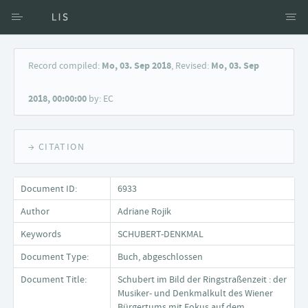
Access via Author
Record compiled:
Mo, 03. Sep 2018
, Revised:
Mo, 03. Sep
Access via Document title
2018, 00:00:00
by: EC
Keyword Search
→ CITATION
Document ID:
6933
Author
Adriane Rojik
Keywords
SCHUBERT-DENKMAL
Document Type:
Buch, abgeschlossen
Document Title:
Schubert im Bild der Ringstraßenzeit : der
Musiker- und Denkmalkult des Wiener
Bürgertums mit Fokus auf dem