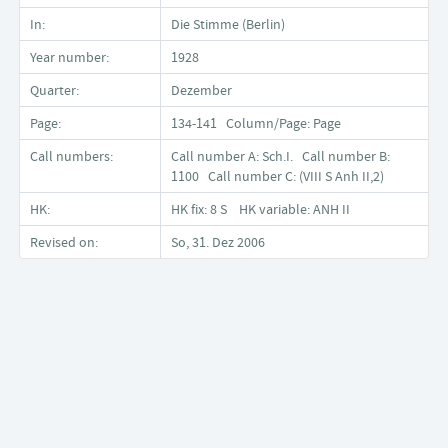
In:
Die Stimme (Berlin)
Year number:
1928
Quarter:
Dezember
Page:
134-141 Column/Page: Page
Call numbers:
Call number A: Sch.I. Call number B:
1100 Call number C: (VIII S Anh II,2)
HK:
HK fix: 8 S HK variable: ANH II
Revised on:
So, 31. Dez 2006