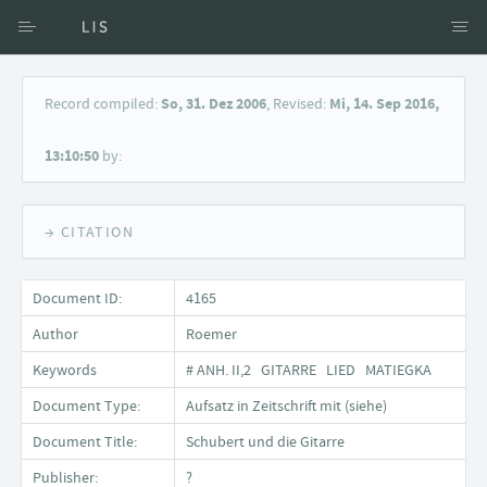
Access via Author
Record compiled:
So, 31. Dez 2006
, Revised:
Mi, 14. Sep 2016,
Access via Document title
13:10:50
by:
Keyword Search
→ CITATION
Document ID:
4165
Author
Roemer
Keywords
# ANH. II,2 GITARRE LIED MATIEGKA
Document Type:
Aufsatz in Zeitschrift mit (siehe)
Document Title:
Schubert und die Gitarre
Publisher:
?