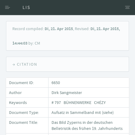
Access via Author
Record compiled:
Di, 21. Apr 2015
, Revised:
Di, 21. Apr 2015,
Access via Document title
14:44:03
by: CM
Keyword Search
→ CITATION
Document ID:
6650
Author
Dirk Sangmeister
Keywords
# 797 BÜHNENWERKE CHÉZY
Document Type:
Aufsatz in Sammelband mit (siehe)
Document Title:
Das Bild Zyperns in der deutschen
Belletristik des frühen 19. Jahrhunderts