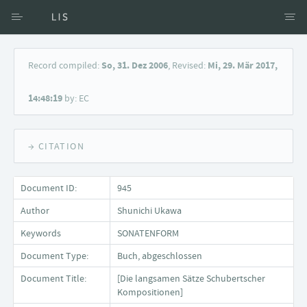
Access via Author
Record compiled:
So, 31. Dez 2006
, Revised:
Mi, 29. Mär 2017,
Access via Document title
14:48:19
by: EC
Keyword Search
→ CITATION
Document ID:
945
Author
Shunichi Ukawa
Keywords
SONATENFORM
Document Type:
Buch, abgeschlossen
Document Title:
[Die langsamen Sätze Schubertscher
Kompositionen]