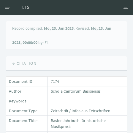
Access via Author
Record compiled:
Mo, 23. Jan 2023
, Revised:
Mo, 23. Jan
Access via Document title
2023, 00:00:00
by: FL
Keyword Search
→ CITATION
Document ID:
7174
Author
Schola Cantorum Basiliensis
Keywords
Document Type:
Zeitschrift / Infos aus Zeitschriften
Document Title:
Basler Jahrbuch für historische
Musikpraxis