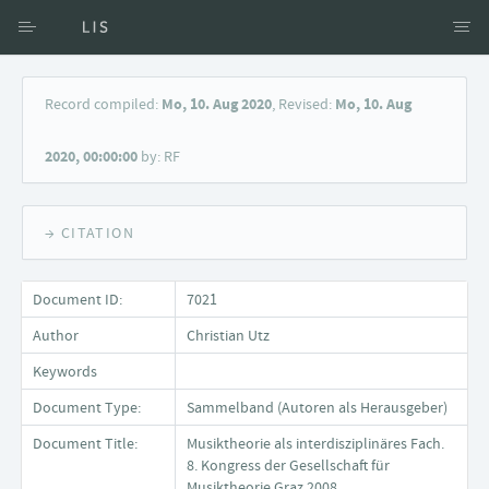
Access via Author
Record compiled:
Mo, 10. Aug 2020
, Revised:
Mo, 10. Aug
Access via Document title
2020, 00:00:00
by: RF
Keyword Search
→ CITATION
Document ID:
7021
Author
Christian Utz
Keywords
Document Type:
Sammelband (Autoren als Herausgeber)
Document Title:
Musiktheorie als interdisziplinäres Fach.
8. Kongress der Gesellschaft für
Musiktheorie Graz 2008