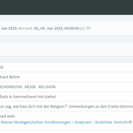
. Jan 2019
, Revised:
Mi, 09. Jan 2019, 00:00:00
by: RF
68
chard Böhm
RCHENMUSIK MESSE RELIGION
fsatz in Sammelband mit (siehe)
un sag, wie hast du's mit der Religion?". Anmerkungen zu den Credo-Verto
nked with:
Wiener Musikgeschichte. Annäherungen – Analysen – Ausblicke. Festschrift