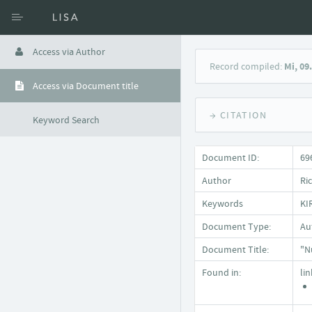
Access via Author
Record compiled:
Mi, 09
Access via Document title
→ CITATION
Keyword Search
Document ID:
69
Author
Ri
Keywords
KI
Document Type:
Au
Document Title:
"N
Found in:
li