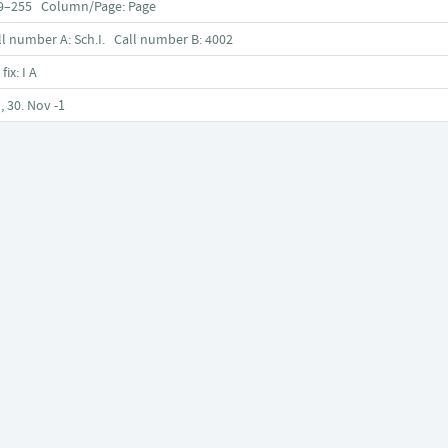
9–255 Column/Page: Page
ll number A: Sch.I. Call number B: 4002
 fix: I A
, 30. Nov -1