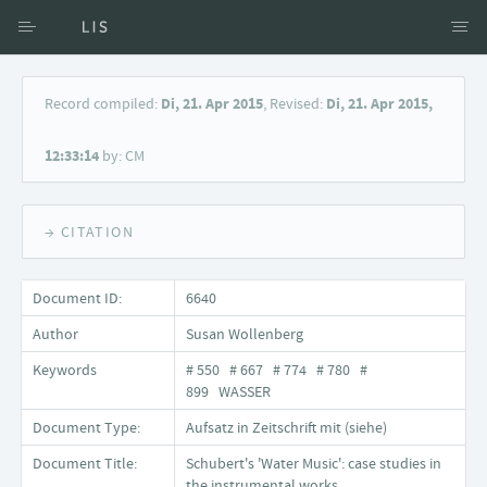
Access via Author
Record compiled:
Di, 21. Apr 2015
, Revised:
Di, 21. Apr 2015,
Access via Document title
12:33:14
by: CM
Keyword Search
→ CITATION
Document ID:
6640
Author
Susan Wollenberg
Keywords
# 550 # 667 # 774 # 780 #
899 WASSER
Document Type:
Aufsatz in Zeitschrift mit (siehe)
Document Title:
Schubert's 'Water Music': case studies in
the instrumental works