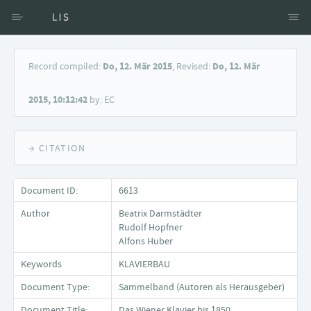
Access via Author
Record compiled:
Do, 12. Mär 2015
, Revised:
Do, 12. Mär
Access via Document title
2015, 10:12:42
by: EC
Keyword Search
→ CITATION
Document ID:
6613
Author
Beatrix Darmstädter
Rudolf Hopfner
Alfons Huber
Keywords
KLAVIERBAU
Document Type:
Sammelband (Autoren als Herausgeber)
Document Title:
Das Wiener Klavier bis 1850