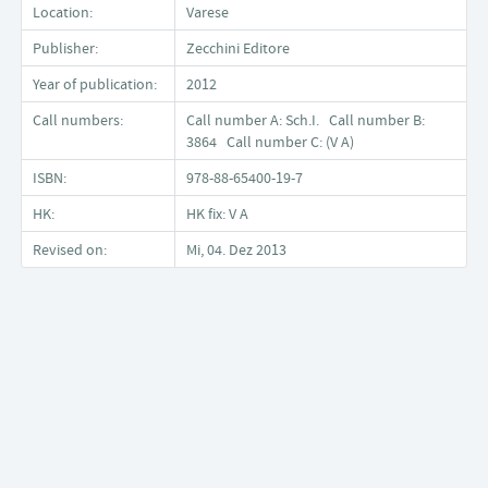
Location:
Varese
Publisher:
Zecchini Editore
Year of publication:
2012
Call numbers:
Call number A: Sch.I. Call number B:
3864 Call number C: (V A)
ISBN:
978-88-65400-19-7
HK:
HK fix: V A
Revised on:
Mi, 04. Dez 2013