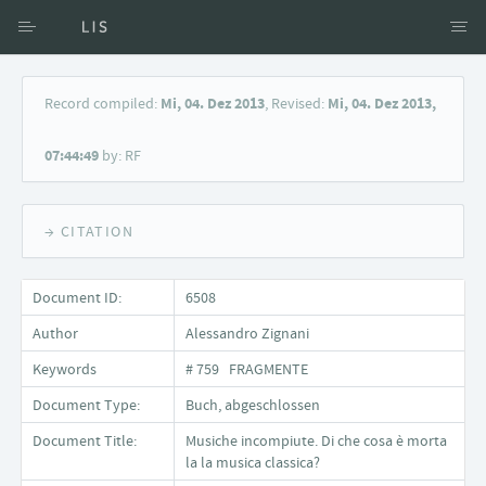
Access via Author
Record compiled:
Mi, 04. Dez 2013
, Revised:
Mi, 04. Dez 2013,
Access via Document title
07:44:49
by: RF
Keyword Search
→ CITATION
Document ID:
6508
Author
Alessandro Zignani
Keywords
# 759 FRAGMENTE
Document Type:
Buch, abgeschlossen
Document Title:
Musiche incompiute. Di che cosa è morta
la la musica classica?