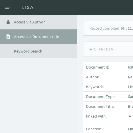
Access via Author
Record compiled:
Mi, 11
Access via Document title
→ CITATION
Keyword Search
Document ID:
63
Author
Re
Keywords
LI
Document Type:
Sa
Document Title:
Br
linked with:
Location:
Li