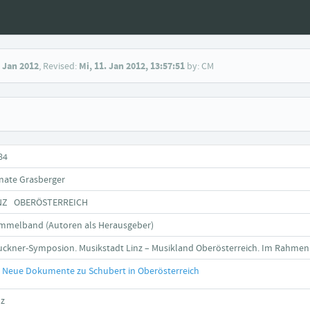
. Jan 2012
, Revised:
Mi, 11. Jan 2012, 13:57:51
by: CM
84
nate Grasberger
NZ OBERÖSTERREICH
mmelband (Autoren als Herausgeber)
uckner-Symposion. Musikstadt Linz – Musikland Oberösterreich. Im Rahmen 
Neue Dokumente zu Schubert in Oberösterreich
nz