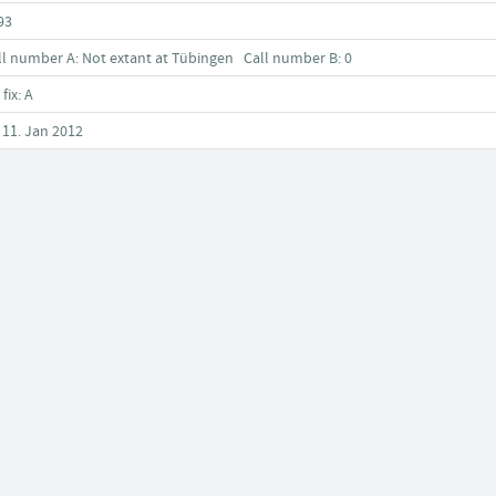
93
ll number A: Not extant at Tübingen Call number B: 0
 fix: A
, 11. Jan 2012