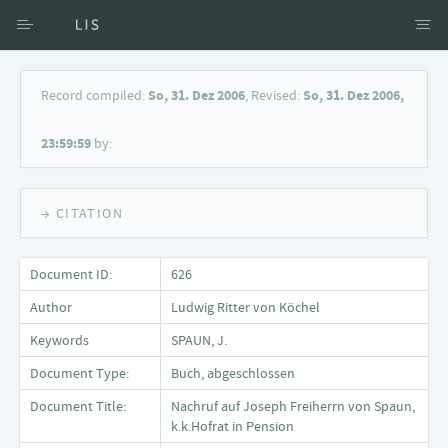
Access via Author
Record compiled:
So, 31. Dez 2006
, Revised:
So, 31. Dez 2006,
Access via Document title
23:59:59
by:
Keyword Search
→ CITATION
Document ID:
626
Author
Ludwig Ritter von Köchel
Keywords
SPAUN, J.
Document Type:
Buch, abgeschlossen
Document Title:
Nachruf auf Joseph Freiherrn von Spaun,
k.k.Hofrat in Pension