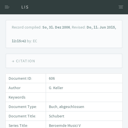
Access via Author
Record compiled:
So, 31. Dez 2006
, Revised:
Do, 11. Jun 2015,
Access via Document title
12:15:42
by: EC
Keyword Search
→ CITATION
Document ID:
606
Author
G. Keller
Keywords
Document Type:
Buch, abgeschlossen
Document Title:
Schubert
Series Title:
Beroemde Musici V