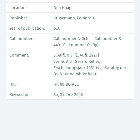
Location:
Den Haag
Publisher:
Krusemann, Edition: 3
Year of publication:
o.J.
Call numbers:
Call number A: Sch.I. Call number B:
449 Call number C: (Bg)
Comment:
3. Aufl. o.J. [1. Aufl. 1927]
vermutlich Gerard Keller,
Erscheinungsjahr 1951 (vgl. Katalog der
Dt. Nationalbibliothek)
HK:
HK fix: BG ALL
Revised on:
So, 31. Dez 2006