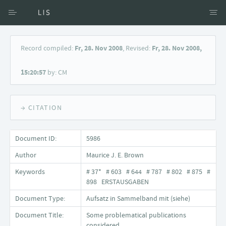
Access via Author
Record compiled:
Fr, 28. Nov 2008
, Revised:
Fr, 28. Nov 2008,
Access via Document title
15:20:57
by: CM
Keyword Search
→ CITATION
Document ID:
5986
Author
Maurice J. E. Brown
Keywords
# 37* # 603 # 644 # 787 # 802 # 875 #
898 ERSTAUSGABEN
Document Type:
Aufsatz in Sammelband mit (siehe)
Document Title:
Some problematical publications
considered