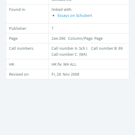
Found in:
linked with:
Essays on Schubert
Publisher:
?
Page:
244-266 Column/Page: Page
Call numbers:
Call number A: Sch.I. Call number B: 69
Call number C: (WA)
HK:
HK fix: WA ALL
Revised on:
Fr, 28. Nov 2008