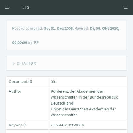
Access via Author
Record compiled:
So, 31. Dez 2006
, Revised:
Di, 06. Okt 2020,
Access via Document title
00:00:00
by: RF
Keyword Search
→ CITATION
Document ID:
551
Author
Konferenz der Akademien der
Wissenschaften in der Bundesrepublik
Deutschland
Union der Deutschen Akademien der
Wissenschaften
Keywords
GESAMTAUSGABEN