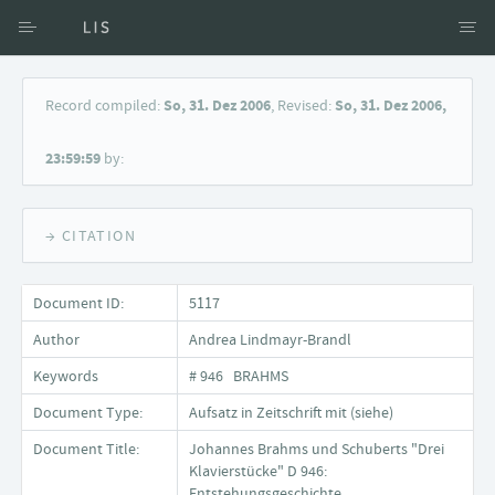
Access via Author
Record compiled:
So, 31. Dez 2006
, Revised:
So, 31. Dez 2006,
Access via Document title
23:59:59
by:
Keyword Search
→ CITATION
Document ID:
5117
Author
Andrea Lindmayr-Brandl
Keywords
# 946 BRAHMS
Document Type:
Aufsatz in Zeitschrift mit (siehe)
Document Title:
Johannes Brahms und Schuberts "Drei
Klavierstücke" D 946:
Entstehungsgeschichte,