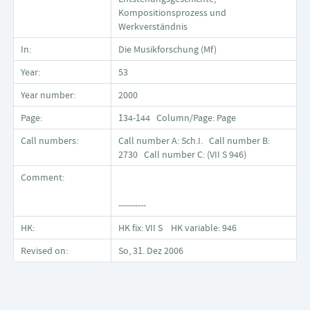
Kompositionsprozess und
Werkverständnis
In:
Die Musikforschung (Mf)
Year:
53
Year number:
2000
Page:
134-144 Column/Page: Page
Call numbers:
Call number A: Sch.I. Call number B:
2730 Call number C: (VII S 946)
Comment:
----------
HK:
HK fix: VII S HK variable: 946
Revised on:
So, 31. Dez 2006