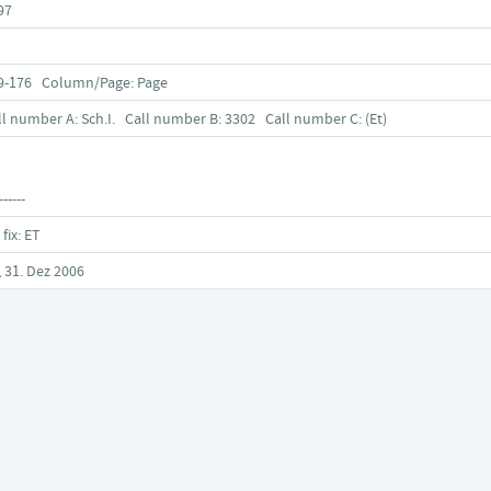
97
9-176 Column/Page: Page
ll number A: Sch.I. Call number B: 3302 Call number C: (Et)
------
 fix: ET
, 31. Dez 2006