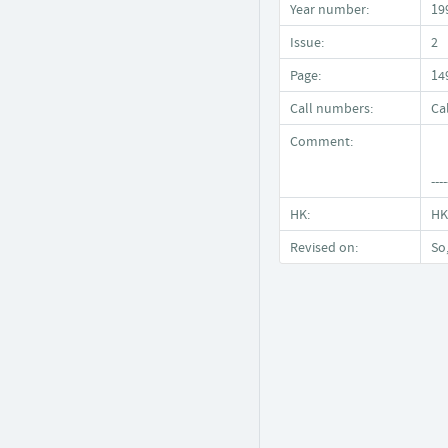
Year number:
19
Issue:
2
Page:
14
Call numbers:
Ca
Comment:
----
HK:
HK
Revised on:
So