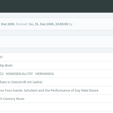
. Dez 2006
, Revised:
So, 31. Dez 2006, 23:59:59
by:
87
lip Brett
812 HOMOSEXUALITÄT VIERHÄNDIG
satz in Zeitschrift mit (siehe)
ano Four-hands: Schubert and the Performance of Gay Male Desire
th Century Music