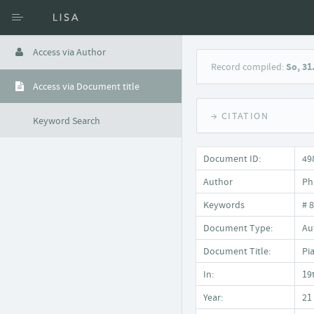
Access via Author
Record compiled:
So, 31
Access via Document title
→ CITATION
Keyword Search
Document ID:
49
Author
Phi
Keywords
# 
Document Type:
Auf
Document Title:
Pi
In:
19
Year:
21