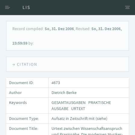
Access via Author
Record compiled:
So, 31. Dez 2006
, Revised:
So, 31. Dez 2006,
Access via Document title
23:59:59
by:
Keyword Search
→ CITATION
Document ID:
4673
Author
Dietrich Berke
Keywords
GESAMTAUSGABEN PRAKTISCHE
AUSGABE URTEXT
Document Type:
Aufsatz in Zeitschrift mit (siehe)
Document Title:
Urtext zwischen Wissenschaftsanspruch
und Praxisnähe. Die modernen Musiker-