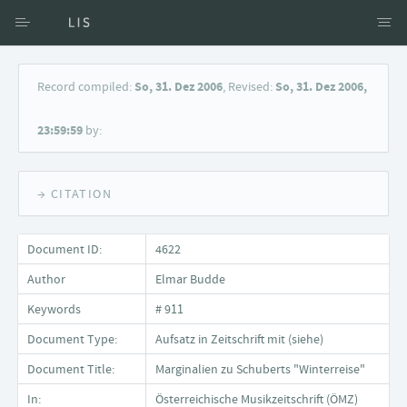
Access via Author
Record compiled:
So, 31. Dez 2006
, Revised:
So, 31. Dez 2006,
Access via Document title
23:59:59
by:
Keyword Search
→ CITATION
Document ID:
4622
Author
Elmar Budde
Keywords
# 911
Document Type:
Aufsatz in Zeitschrift mit (siehe)
Document Title:
Marginalien zu Schuberts "Winterreise"
In:
Österreichische Musikzeitschrift (ÖMZ)