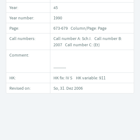
Year:
45
Year number:
1990
Page:
673-679 Column/Page: Page
Call numbers:
Call number A: Sch.I. Call number B:
2007 Call number C: (Et)
Comment:
----------
HK:
HK fix: IV S HK variable: 911
Revised on:
So, 31. Dez 2006