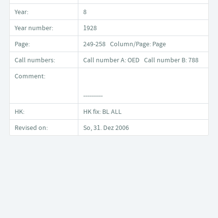
Year:
8
Year number:
1928
Page:
249-258 Column/Page: Page
Call numbers:
Call number A: OED Call number B: 788
Comment:
----------
HK:
HK fix: BL ALL
Revised on:
So, 31. Dez 2006