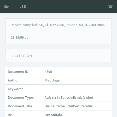
Access via Author
Record compiled:
So, 31. Dez 2006
, Revised:
So, 31. Dez 2006,
Access via Document title
23:59:59
by:
Keyword Search
→ CITATION
Document ID:
4390
Author
Max Unger
Keywords
Document Type:
Aufsatz in Zeitschrift mit (siehe)
Document Title:
Die deutsche Schubertliteratur
In:
Der Auftakt