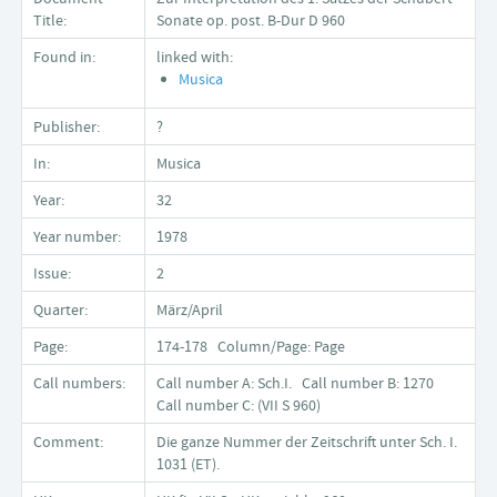
Title:
Sonate op. post. B-Dur D 960
Found in:
linked with:
Musica
Publisher:
?
In:
Musica
Year:
32
Year number:
1978
Issue:
2
Quarter:
März/April
Page:
174-178 Column/Page: Page
Call numbers:
Call number A: Sch.I. Call number B: 1270
Call number C: (VII S 960)
Comment:
Die ganze Nummer der Zeitschrift unter Sch. I.
1031 (ET).