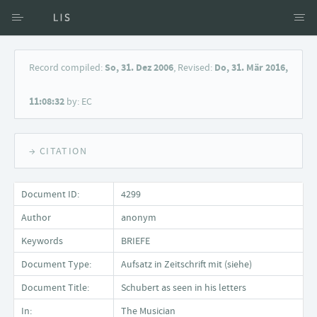
Access via Author
Record compiled:
So, 31. Dez 2006
, Revised:
Do, 31. Mär 2016,
Access via Document title
11:08:32
by: EC
Keyword Search
→ CITATION
Document ID:
4299
Author
anonym
Keywords
BRIEFE
Document Type:
Aufsatz in Zeitschrift mit (siehe)
Document Title:
Schubert as seen in his letters
In:
The Musician