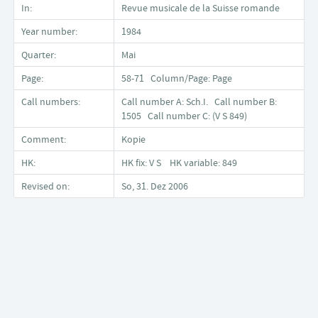
In:
Revue musicale de la Suisse romande
Year number:
1984
Quarter:
Mai
Page:
58-71 Column/Page: Page
Call numbers:
Call number A: Sch.I. Call number B:
1505 Call number C: (V S 849)
Comment:
Kopie
HK:
HK fix: V S HK variable: 849
Revised on:
So, 31. Dez 2006