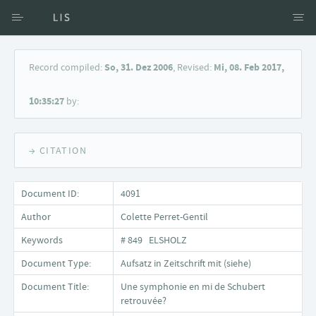
Access via Author
Record compiled:
So, 31. Dez 2006
, Revised:
Mi, 08. Feb 2017,
Access via Document title
10:35:27
by:
Keyword Search
→ CITATION
Document ID:
4091
Author
Colette Perret-Gentil
Keywords
# 849 ELSHOLZ
Document Type:
Aufsatz in Zeitschrift mit (siehe)
Document Title:
Une symphonie en mi de Schubert
retrouvée?