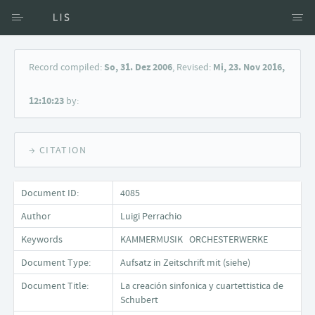
Access via Author
Record compiled:
So, 31. Dez 2006
, Revised:
Mi, 23. Nov 2016,
Access via Document title
12:10:23
by:
Keyword Search
→ CITATION
Document ID:
4085
Author
Luigi Perrachio
Keywords
KAMMERMUSIK ORCHESTERWERKE
Document Type:
Aufsatz in Zeitschrift mit (siehe)
Document Title:
La creación sinfonica y cuartettistica de
Schubert