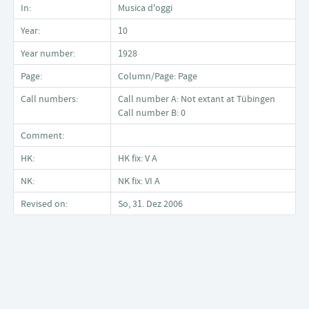
In:
Musica d'oggi
Year:
10
Year number:
1928
Page:
Column/Page: Page
Call numbers:
Call number A: Not extant at Tübingen
Call number B: 0
Comment:
HK:
HK fix: V A
NK:
NK fix: VI A
Revised on:
So, 31. Dez 2006