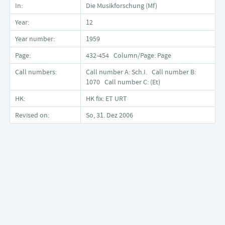
In:
Die Musikforschung (Mf)
Year:
12
Year number:
1959
Page:
432-454 Column/Page: Page
Call numbers:
Call number A: Sch.I. Call number B:
1070 Call number C: (Et)
HK:
HK fix: ET URT
Revised on:
So, 31. Dez 2006