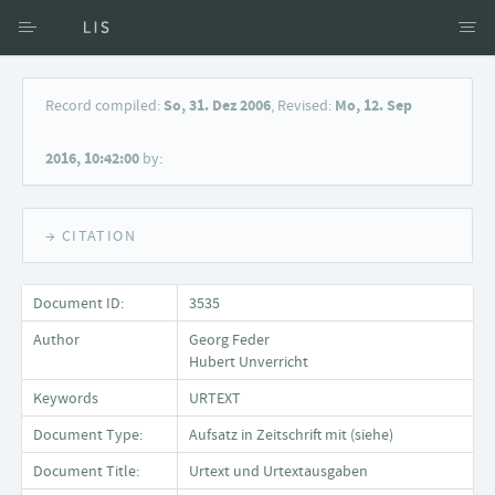
Access via Author
Record compiled:
So, 31. Dez 2006
, Revised:
Mo, 12. Sep
Access via Document title
2016, 10:42:00
by:
Keyword Search
→ CITATION
Document ID:
3535
Author
Georg Feder
Hubert Unverricht
Keywords
URTEXT
Document Type:
Aufsatz in Zeitschrift mit (siehe)
Document Title:
Urtext und Urtextausgaben