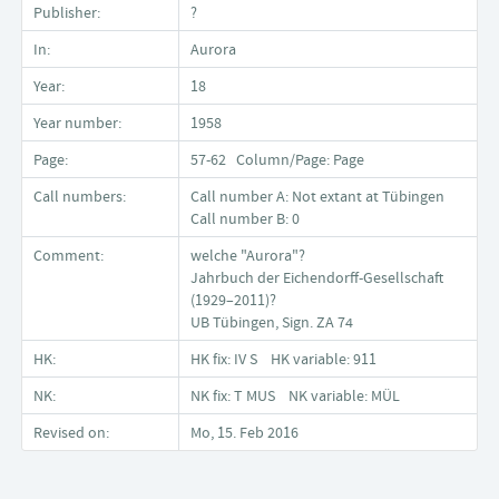
Publisher:
?
In:
Aurora
Year:
18
Year number:
1958
Page:
57-62 Column/Page: Page
Call numbers:
Call number A: Not extant at Tübingen
Call number B: 0
Comment:
welche "Aurora"?
Jahrbuch der Eichendorff-Gesellschaft
(1929–2011)?
UB Tübingen, Sign. ZA 74
HK:
HK fix: IV S HK variable: 911
NK:
NK fix: T MUS NK variable: MÜL
Revised on:
Mo, 15. Feb 2016