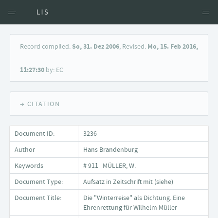
Access via Author
Record compiled:
So, 31. Dez 2006
, Revised:
Mo, 15. Feb 2016,
Access via Document title
11:27:30
by: EC
Keyword Search
→ CITATION
Document ID:
3236
Author
Hans Brandenburg
Keywords
# 911 MÜLLER, W.
Document Type:
Aufsatz in Zeitschrift mit (siehe)
Document Title:
Die "Winterreise" als Dichtung. Eine
Ehrenrettung für Wilhelm Müller