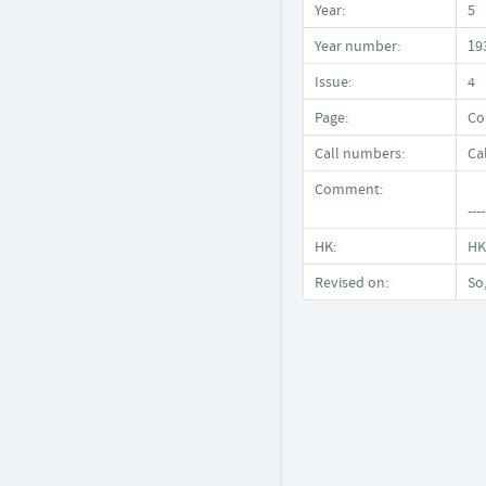
Year:
5
Year number:
19
Issue:
4
Page:
Co
Call numbers:
Ca
Comment:
----
HK:
HK
Revised on:
So