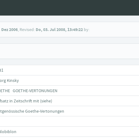
. Dez 2006
, Revised:
Do, 03. Jul 2008, 13:49:22
by:
31
org Kinsky
ETHE GOETHE-VERTONUNGEN
satz in Zeitschrift mit (siehe)
itgenössische Goethe-Vertonungen
ilobiblon