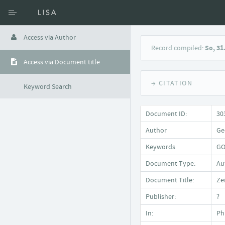
Access via Author
Record compiled:
So, 31
Access via Document title
→ CITATION
Keyword Search
Document ID:
30
Author
Ge
Keywords
GO
Document Type:
Auf
Document Title:
Ze
Publisher:
?
In:
Ph