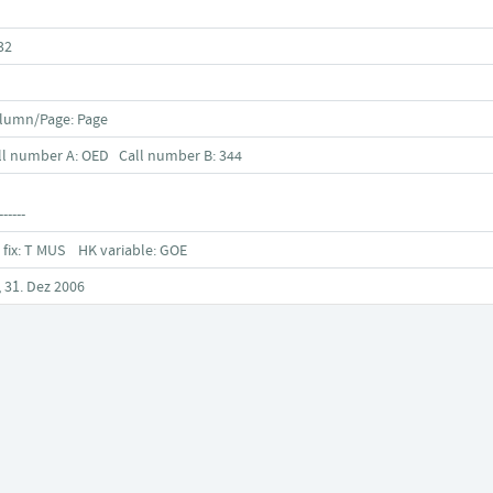
32
lumn/Page: Page
ll number A: OED Call number B: 344
------
 fix: T MUS HK variable: GOE
, 31. Dez 2006