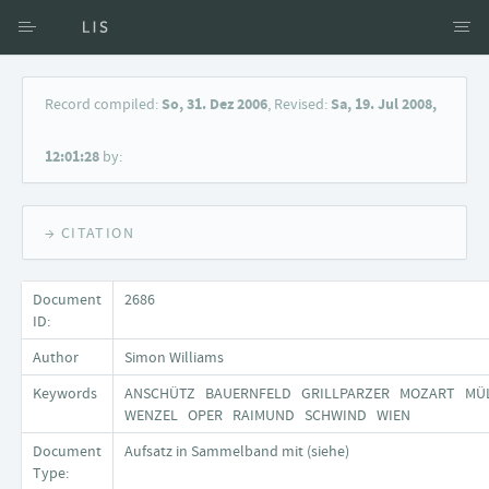
Access via Author
Record compiled:
So, 31. Dez 2006
, Revised:
Sa, 19. Jul 2008,
Access via Document title
12:01:28
by:
Keyword Search
→ CITATION
Document
2686
ID:
Author
Simon Williams
Keywords
ANSCHÜTZ BAUERNFELD GRILLPARZER MOZART MÜL
WENZEL OPER RAIMUND SCHWIND WIEN
Document
Aufsatz in Sammelband mit (siehe)
Type: