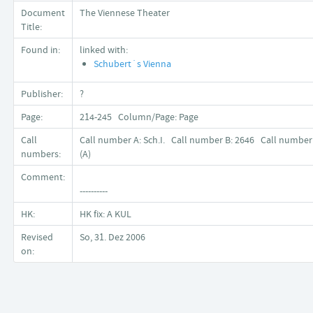
Document
The Viennese Theater
Title:
Found in:
linked with:
Schubert´s Vienna
Publisher:
?
Page:
214-245 Column/Page: Page
Call
Call number A: Sch.I. Call number B: 2646 Call number
numbers:
(A)
Comment:
----------
HK:
HK fix: A KUL
Revised
So, 31. Dez 2006
on: