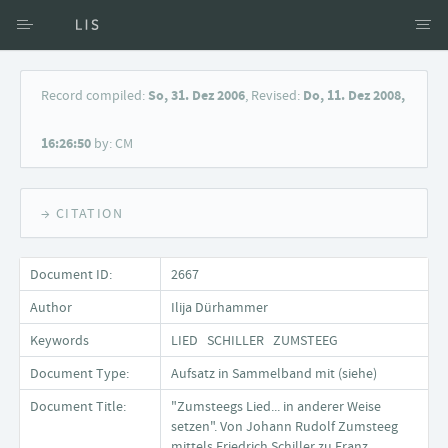
Access via Author
Record compiled:
So, 31. Dez 2006
, Revised:
Do, 11. Dez 2008,
Access via Document title
16:26:50
by: CM
Keyword Search
→ CITATION
Document ID:
2667
Author
Ilija Dürhammer
Keywords
LIED SCHILLER ZUMSTEEG
Document Type:
Aufsatz in Sammelband mit (siehe)
Document Title:
"Zumsteegs Lied... in anderer Weise
setzen". Von Johann Rudolf Zumsteeg
mittels Friedrich Schiller zu Franz