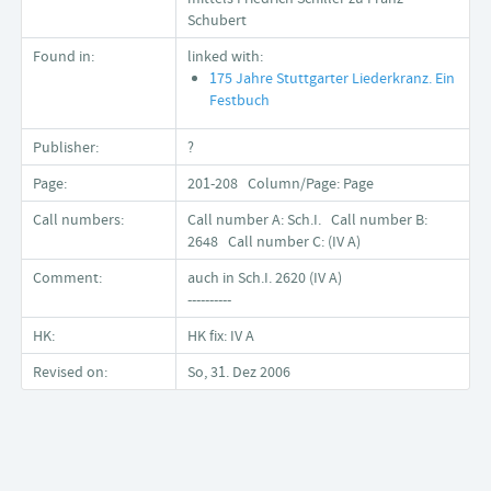
Schubert
Found in:
linked with:
175 Jahre Stuttgarter Liederkranz. Ein
Festbuch
Publisher:
?
Page:
201-208 Column/Page: Page
Call numbers:
Call number A: Sch.I. Call number B:
2648 Call number C: (IV A)
Comment:
auch in Sch.I. 2620 (IV A)
----------
HK:
HK fix: IV A
Revised on:
So, 31. Dez 2006