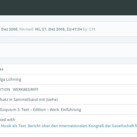
. Dez 2006
, Revised:
Mi, 17. Dez 2008, 12:47:34
by: CM
44
lga Lühning
ITION WERKBEGRIFF
fsatz in Sammelband mit (siehe)
lloquium 3: Text – Edition – Werk. Einführung
nked with:
Musik als Text. Bericht über den internationalen Kongreß der Gesellschaft 