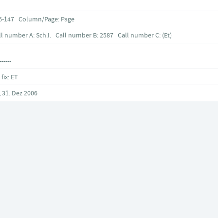
6-147 Column/Page: Page
ll number A: Sch.I. Call number B: 2587 Call number C: (Et)
------
 fix: ET
, 31. Dez 2006