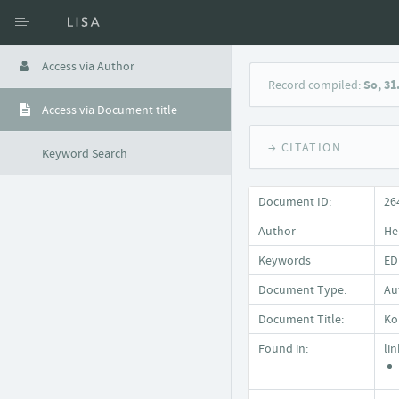
Access via Author
Record compiled:
So, 31
Access via Document title
→ CITATION
Keyword Search
Document ID:
26
Author
He
Keywords
ED
Document Type:
Au
Document Title:
Ko
Found in:
li