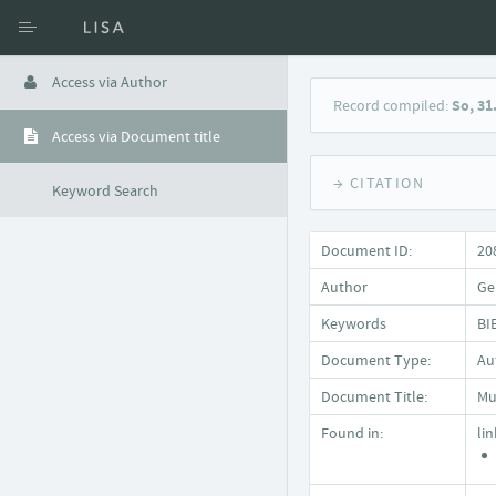
Access via Author
Record compiled:
So, 31
Access via Document title
→ CITATION
Keyword Search
Document ID:
20
Author
Ge
Keywords
BI
Document Type:
Au
Document Title:
Mu
Found in:
li