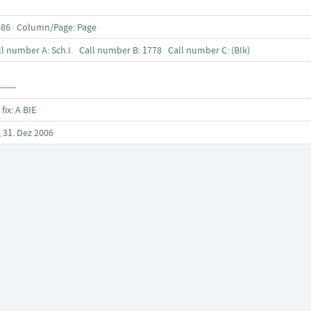
-86 Column/Page: Page
ll number A: Sch.I. Call number B: 1778 Call number C: (BIk)
------
 fix: A BIE
, 31. Dez 2006