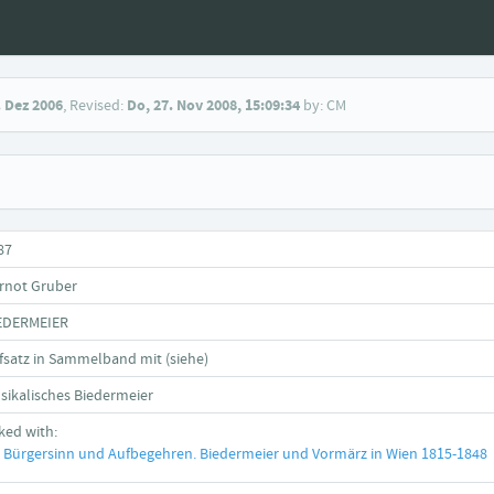
. Dez 2006
, Revised:
Do, 27. Nov 2008, 15:09:34
by: CM
87
rnot Gruber
EDERMEIER
fsatz in Sammelband mit (siehe)
sikalisches Biedermeier
nked with:
Bürgersinn und Aufbegehren. Biedermeier und Vormärz in Wien 1815-1848