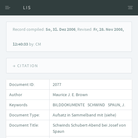
Access via Author
Record compiled:
So, 31. Dez 2006
, Revised:
Fr, 28. Nov 2008,
Access via Document title
12:40:33
by: CM
Keyword Search
→ CITATION
Document ID:
2077
Author
Maurice J. E. Brown
Keywords
BILDDOKUMENTE SCHWIND SPAUN, J.
Document Type:
Aufsatz in Sammelband mit (siehe)
Document Title:
Schwinds Schubert-Abend bei Josef von
Spaun