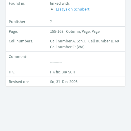
Found in:
linked with:
Essays on Schubert
Publisher:
?
Page:
155-168 Column/Page: Page
Call numbers:
Call number A: Sch.I. Call number B: 69
Call number C: (WA)
Comment:
----------
HK:
HK fix: BIK SCH
Revised on:
So, 31. Dez 2006