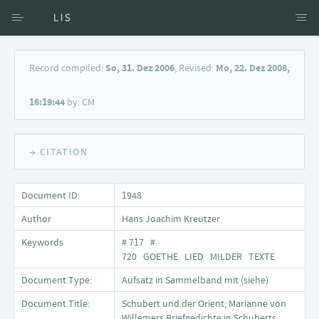
Access via Author
Record compiled:
So, 31. Dez 2006
, Revised:
Mo, 22. Dez 2008,
Access via Document title
16:19:44
by: CM
Keyword Search
→ CITATION
Document ID:
1948
Author
Hans Joachim Kreutzer
Keywords
# 717 #
720 GOETHE LIED MILDER TEXTE
Document Type:
Aufsatz in Sammelband mit (siehe)
Document Title:
Schubert und der Orient; Marianne von
Willemers Briefgedichte in Schuberts