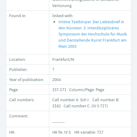
Vertonung
Found in:
linked with:
Intime Textkörper. Der Liebesbrief in
den Künsten. 3. Interdisziplinäres
Symposium der Hochschule für Musik
und Darstellende Kunst Frankfurt am
Main 2003
Location:
Frankfurt/M.
Publisher:
?
Year of publication:
2004
Page:
157-171 Column/Page: Page
Call numbers:
Call number A: Sch.I. Call number B:
3182 Call number C: (IV S 717)
Comment:
----------
HK:
HK fix: IV S HK variable: 717