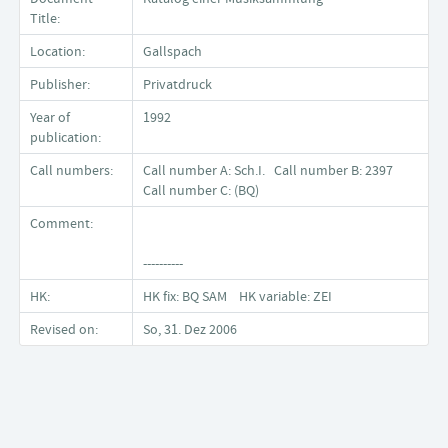
Title:
Location:
Gallspach
Publisher:
Privatdruck
Year of
1992
publication:
Call numbers:
Call number A: Sch.I. Call number B: 2397
Call number C: (BQ)
Comment:
----------
HK:
HK fix: BQ SAM HK variable: ZEI
Revised on:
So, 31. Dez 2006