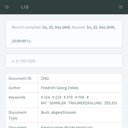
Access via Author
Record compiled:
So, 31. Dez 2006
, Revised:
So, 31. Dez 2006,
Access via Document title
23:59:59
by:
Keyword Search
→ CITATION
Document ID:
1592
Author
Friedrich Georg Zeileis
Keywords
# 218 # 219 # 379 # 709 #
847 SAMMLER TRAUMERZÄHLUNG ZEILEIS
Document
Buch, abgeschlossen
Type:
Document
Katalog einer Musiksammlung