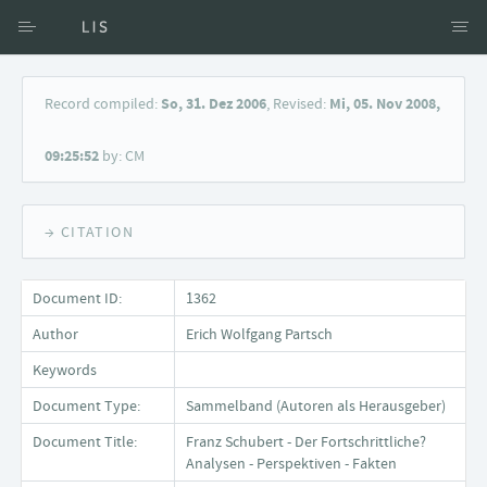
Access via Author
Record compiled:
So, 31. Dez 2006
, Revised:
Mi, 05. Nov 2008,
Access via Document title
09:25:52
by: CM
Keyword Search
→ CITATION
Document ID:
1362
Author
Erich Wolfgang Partsch
Keywords
Document Type:
Sammelband (Autoren als Herausgeber)
Document Title:
Franz Schubert - Der Fortschrittliche?
Analysen - Perspektiven - Fakten