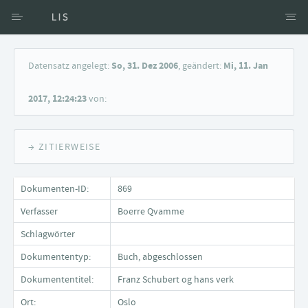
Zugang über Verfasser
Datensatz angelegt:
So, 31. Dez 2006
, geändert:
Mi, 11. Jan
Zugang über Dokumente
2017, 12:24:23
von:
Suche nach Schlagwort
→ ZITIERWEISE
Dokumenten-ID:
869
Verfasser
Boerre Qvamme
Schlagwörter
Dokumententyp:
Buch, abgeschlossen
Dokumententitel:
Franz Schubert og hans verk
Ort:
Oslo