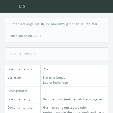
Zugang über Verfasser
Datensatz angelegt:
Di, 27. Mai 2025
, geändert:
Di, 27. Mai
Zugang über Dokumente
2025, 00:00:00
von: FL
Suche nach Schlagwort
→ ZITIERWEISE
Dokumenten-ID:
7275
Verfasser
Natasha Loges
Laura Tunbridge
Schlagwörter
Dokumententyp:
Sammelband (Autoren als Herausgeber)
Dokumententitel:
German song onstage: Lieder
performance in the nineteenth and early