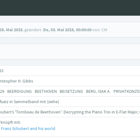
03. Mai 2018
, geändert:
Do, 03. Mai 2018, 00:00:00
von: CM
83
ristopher H. Gibbs
929 BEERDIGUNG BEETHOVEN BEISETZUNG BERG, ISAK A. PRIVATKONZ
fsatz in Sammelband mit (siehe)
hubert’s 'Tombeau de Beethoven': Decrypting the Piano Trio in E-Flat Major,
rknüpft mit:
Franz Schubert and his world