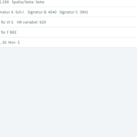
1-298 Spalte/Seite: Seite
gnatur A: Sch.I. Signatur B: 4040 Signatur C: (WA)
 fix: VI S HK variabel: 929
 fix: F BEE
, 30. Nov -1