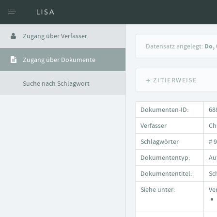
Zugang über Verfasser
Datensatz angelegt:
Do, 
Zugang über Dokumente
→ ZITIERWEISE
Suche nach Schlagwort
Dokumenten-ID:
68
Verfasser
Ch
Schlagwörter
# 
Dokumententyp:
Au
Dokumententitel:
Sc
Siehe unter:
Ve