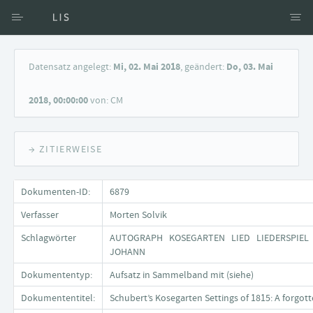
Zugang über Verfasser
Datensatz angelegt:
Mi, 02. Mai 2018
, geändert:
Do, 03. Mai
Zugang über Dokumente
2018, 00:00:00
von: CM
Suche nach Schlagwort
→ ZITIERWEISE
Dokumenten-ID:
6879
Verfasser
Morten Solvik
Schlagwörter
AUTOGRAPH KOSEGARTEN LIED LIEDERSPIEL 
JOHANN
Dokumententyp:
Aufsatz in Sammelband mit (siehe)
Dokumententitel:
Schubert’s Kosegarten Settings of 1815: A forgotte