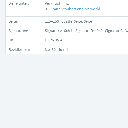
Siehe unter:
Verknüpft mit:
Franz Schubert and his world
Seite:
115–156 Spalte/Seite: Seite
Signaturen:
Signatur A: Sch.I. Signatur B: 4040 Signatur C: (
HK:
HK fix: IV A
Revidiert am:
Mo, 30. Nov -1